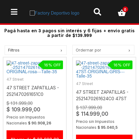
0
3
Pagá hasta en
pagos sin interés y 6 fijas + envío gratis
$139.999
a partir de
Filtros
Ordernar por
Precio más bajo
16
16
Precio más alto.
Los más vendidos
47 Street
47 Street
Mejor Valoradas
47 STREET ZAPATILLAS -
47 STREET ZAPATILLAS -
2521470261651C0
A - Z
2521470261624C0 47ST
ORIGINAL ROSA
$ 131.999,00
ORIGINAL GRIS
Z - A
$ 137.999,00
$ 109.999,00
$ 114.999,00
Fecha de lanzamiento
Precio sin Impuestos
Precio sin Impuestos
Nacionales
$ 90.908,26
Mejor Descuento
Nacionales
$ 95.040,5