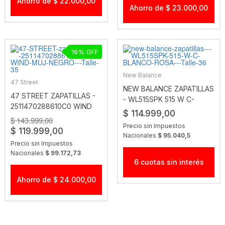
Ahorro de $ 22.000,00
Ahorro de $ 23.000,00
16
New Balance
47 Street
NEW BALANCE ZAPATILLAS
47 STREET ZAPATILLAS -
- WL515SPK 515 W C-
2511470288610C0 WIND
BLANCO-ROSA
$ 114.999,00
MUJ NEGRO
$ 143.999,00
Precio sin Impuestos
$ 119.999,00
Nacionales
$ 95.040,5
Precio sin Impuestos
Nacionales
$ 99.172,73
6 cuotas sin interés
Ahorro de $ 24.000,00