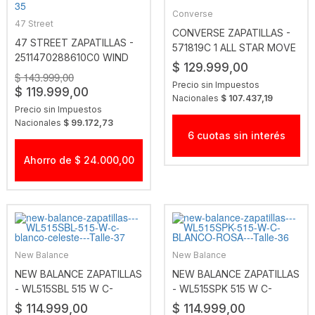
Converse
47 Street
CONVERSE ZAPATILLAS -
47 STREET ZAPATILLAS -
571819C 1 ALL STAR MOVE
2511470288610C0 WIND
OX WHT
$ 129.999,00
MUJ NEGRO
$ 143.999,00
Precio sin Impuestos
$ 119.999,00
Nacionales
$ 107.437,19
Precio sin Impuestos
Nacionales
$ 99.172,73
6 cuotas sin interés
Ahorro de $ 24.000,00
New Balance
New Balance
NEW BALANCE ZAPATILLAS
NEW BALANCE ZAPATILLAS
- WL515SBL 515 W C-
- WL515SPK 515 W C-
BLANCO-CELESTE
BLANCO-ROSA
$ 114.999,00
$ 114.999,00