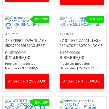
16
16
47 Street
47 Street
47 STREET ZAPATILLAS -
47 STREET ZAPATILLAS -
2521470261624C0 47ST
2521470219607C0 LOCKIE
ORIGINAL GRIS
MUJ ROJO
$ 137.999,00
$ 107.999,00
$ 114.999,00
$ 89.999,00
Precio sin Impuestos
Precio sin Impuestos
Nacionales
$ 95.040,5
Nacionales
$ 74.379,34
Ahorro de $ 23.000,00
Ahorro de $ 18.000,00
16