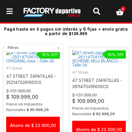
0
3
Pagá hasta en
pagos sin interés y 6 fijas + envío gratis
$139.999
a partir de
Filtros
16
16
47 Street
47 Street
47 STREET ZAPATILLAS -
47 STREET ZAPATILLAS -
2521470261651C0
2611470416606C0
ORIGINAL ROSA
$ 131.999,00
SCHEME MUJ BLANCO
$ 131.999,00
$ 109.999,00
$ 109.999,00
Precio sin Impuestos
Precio sin Impuestos
Nacionales
$ 90.908,26
Nacionales
$ 90.908,26
Ahorro de $ 22.000,00
Ahorro de $ 22.000,00