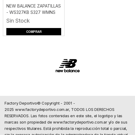
NEW BALANCE ZAPATILLAS
- WS327KB S327 WMNS
C-BLANCO
Sin Stock
COMPRAR
Factory Deportivo© Copyright - 2001 -
2025 www.factorydeportivo.com.ar, TODOS LOS DERECHOS
RESERVADOS. Las fotos contenidas en este site, el logotipo y las
marcas son propiedad de www.factorydeportivo.com.ar y/o de sus
respectivos titulares. Está prohibida la reproducción total o parcial,
sin la expresa autorización de la administradora de la tienda virtual.