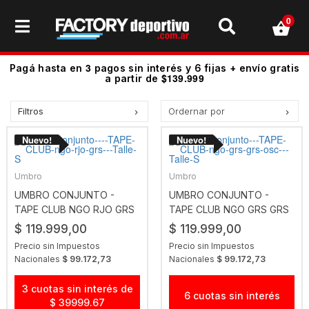
0
3
Pagá hasta en
pagos sin interés y 6 fijas + envío gratis
$139.999
a partir de
Filtros
Ordernar por
Precio más bajo
Precio más alto.
Los más vendidos
Umbro
Umbro
Mejor Valoradas
UMBRO CONJUNTO -
UMBRO CONJUNTO -
TAPE CLUB NGO RJO GRS
TAPE CLUB NGO GRS GRS
A - Z
OSC
$ 119.999,00
$ 119.999,00
Z - A
Precio sin Impuestos
Precio sin Impuestos
Fecha de lanzamiento
Nacionales
$ 99.172,73
Nacionales
$ 99.172,73
Mejor Descuento
3 cuotas sin interés de
6 cuotas sin interés
$ 39999.67