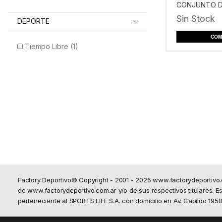
CONJUNTO D
NEGRO
Sin Stock
DEPORTE
COM
Tiempo Libre (1)
Factory Deportivo© Copyright - 2001 - 2025 www.factorydeportivo
de www.factorydeportivo.com.ar y/o de sus respectivos titulares. Est
perteneciente al SPORTS LIFE S.A. con domicilio en Av. Cabildo 19