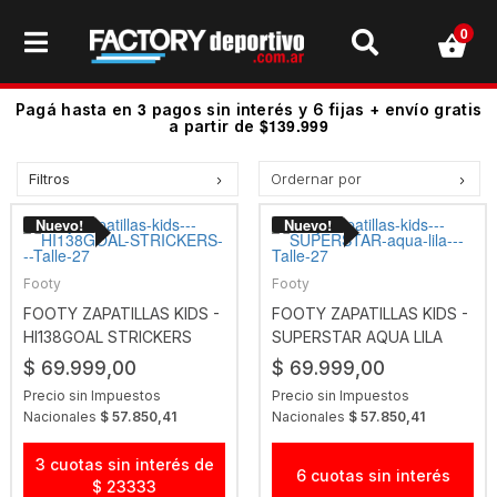
0
3
Pagá hasta en
pagos sin interés y 6 fijas + envío gratis
$139.999
a partir de
Filtros
Ordernar por
Precio más bajo
Precio más alto.
Los más vendidos
Footy
Footy
Mejor Valoradas
FOOTY ZAPATILLAS KIDS -
FOOTY ZAPATILLAS KIDS -
HI138GOAL STRICKERS
SUPERSTAR AQUA LILA
A - Z
$ 69.999,00
$ 69.999,00
Z - A
Precio sin Impuestos
Precio sin Impuestos
Fecha de lanzamiento
Nacionales
$ 57.850,41
Nacionales
$ 57.850,41
Mejor Descuento
3 cuotas sin interés de
6 cuotas sin interés
$ 23333