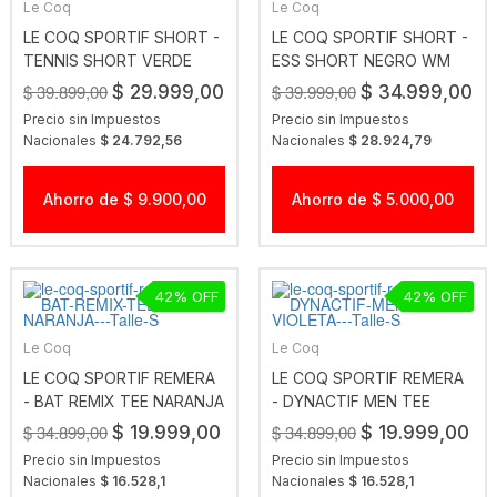
Le Coq
Le Coq
LE COQ SPORTIF SHORT -
LE COQ SPORTIF SHORT -
TENNIS SHORT VERDE
ESS SHORT NEGRO WM
$ 39.899,00
$ 39.999,00
$ 29.999,00
$ 34.999,00
Precio sin Impuestos
Precio sin Impuestos
Nacionales
$ 24.792,56
Nacionales
$ 28.924,79
Ahorro de $ 9.900,00
Ahorro de $ 5.000,00
42
42
Le Coq
Le Coq
LE COQ SPORTIF REMERA
LE COQ SPORTIF REMERA
- BAT REMIX TEE NARANJA
- DYNACTIF MEN TEE
VIOLETA
$ 34.899,00
$ 34.899,00
$ 19.999,00
$ 19.999,00
Precio sin Impuestos
Precio sin Impuestos
Nacionales
$ 16.528,1
Nacionales
$ 16.528,1