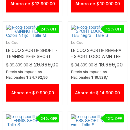
Ahorro de $ 12.900,00
Ahorro de $ 10.000,00
24
42
Le Coq
Le Coq
LE COQ SPORTIF SHORT -
LE COQ SPORTIF REMERA
TRAINING PERF SHORT
- SPORT LOGO WMN TEE
COTON N1RJO
NEGRO
$ 39.899,00
$ 34.899,00
$ 29.999,00
$ 19.999,00
Precio sin Impuestos
Precio sin Impuestos
Nacionales
$ 24.792,56
Nacionales
$ 16.528,1
Ahorro de $ 9.900,00
Ahorro de $ 14.900,00
24
12