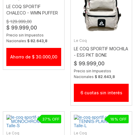
LE COQ SPORTIF
CHALECO - WMN PUFFER
VEST BGE
$ 129.999,00
$ 99.999,00
Precio sin Impuestos
Le Coq
Nacionales
$ 82.643,8
LE COQ SPORTIF MOCHILA
- ESS PKT BONE
Ahorro de $ 30.000,00
$ 99.999,00
Precio sin Impuestos
Nacionales
$ 82.643,8
6 cuotas sin interés
37
16
Le Coq
Le Coq