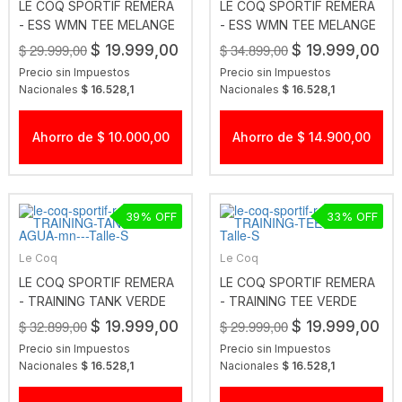
LE COQ SPORTIF REMERA
LE COQ SPORTIF REMERA
- ESS WMN TEE MELANGE
- ESS WMN TEE MELANGE
$ 29.999,00
$ 34.899,00
$ 19.999,00
$ 19.999,00
Precio sin Impuestos
Precio sin Impuestos
Nacionales
$ 16.528,1
Nacionales
$ 16.528,1
Ahorro de $ 10.000,00
Ahorro de $ 14.900,00
39
33
Le Coq
Le Coq
LE COQ SPORTIF REMERA
LE COQ SPORTIF REMERA
- TRAINING TANK VERDE
- TRAINING TEE VERDE
AGUA MN
$ 32.899,00
$ 29.999,00
$ 19.999,00
$ 19.999,00
Precio sin Impuestos
Precio sin Impuestos
Nacionales
$ 16.528,1
Nacionales
$ 16.528,1