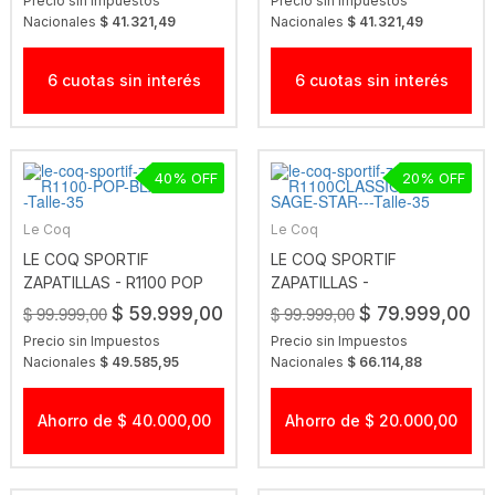
Precio sin Impuestos
Precio sin Impuestos
Nacionales
$ 41.321,49
Nacionales
$ 41.321,49
6 cuotas sin interés
6 cuotas sin interés
40
20
Le Coq
Le Coq
LE COQ SPORTIF
LE COQ SPORTIF
ZAPATILLAS - R1100 POP
ZAPATILLAS -
BLACK-JET
R1100CLASSIC DESERT
$ 99.999,00
$ 99.999,00
$ 59.999,00
$ 79.999,00
SAGE-STAR
Precio sin Impuestos
Precio sin Impuestos
Nacionales
$ 49.585,95
Nacionales
$ 66.114,88
Ahorro de $ 40.000,00
Ahorro de $ 20.000,00