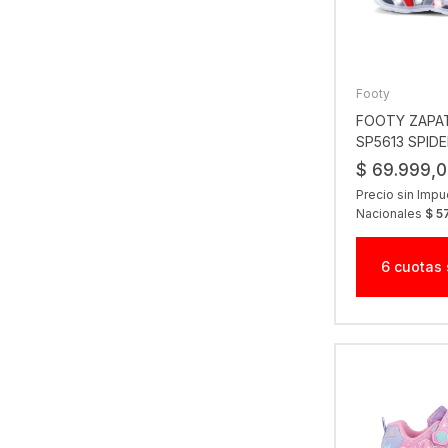
Footy
FOOTY ZAPAT
SP5613 SPID
NG
$ 69.999,
Precio sin Imp
Nacionales
$ 5
6 cuotas 