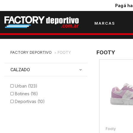
Pagá ha
MARCAS
FOOTY
FOOTY
CALZADO
Urban (123)
Botines (16)
Deportivas (10)
Footy