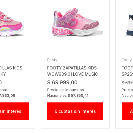
Footy
Footy
ILLAS KIDS -
FOOTY ZAPATILLAS KIDS -
FOOT
SKY
WOW909.01 LOVE MUSIC
SP26
ROSA
ROSA
AZUL
$ 63.
0
$ 69.999,00
uestos
Precio sin Impuestos
Precio
7.933,06
Nacionales
$ 57.850,41
Nacio
sin interés
6 cuotas sin interés
A