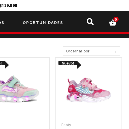
$139.999
0
OS
OPORTUNIDADES
Ordernar por
Precio más bajo
Precio más alto.
Los más vendidos
Mejor Valoradas
A - Z
Z - A
Fecha de lanzamiento
Mejor Descuento
Footy