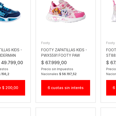
Footy
Footy
ILLAS KIDS -
FOOTY ZAPATILLAS KIDS -
FOOT
PIDERMAN
PWX5591 FOOTY PAW
ST88
Z
PATROL RSA
ROSA
 49.799,00
$ 67.999,00
$ 67
uestos
Precio sin Impuestos
Precio
1.156,2
Nacionales
$ 56.197,52
Nacio
e $ 200,00
6 cuotas sin interés
6