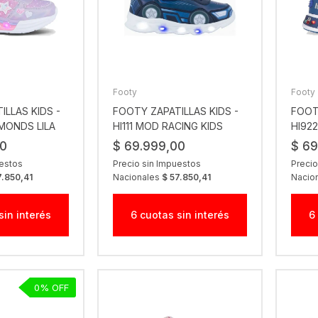
Footy
Footy
ILLAS KIDS -
FOOTY ZAPATILLAS KIDS -
FOOT
MONDS LILA
HI111 MOD RACING KIDS
HI92
AZUL
00
$ 69.999,00
$ 69
uestos
Precio sin Impuestos
Precio
7.850,41
Nacionales
$ 57.850,41
Nacio
sin interés
6 cuotas sin interés
6
0