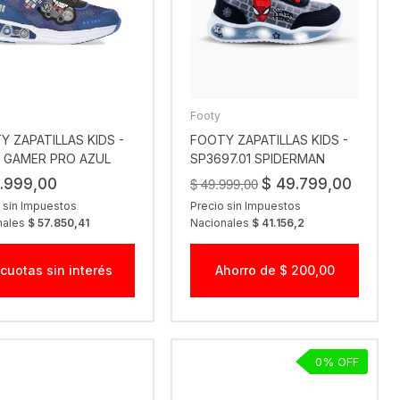
Footy
Y ZAPATILLAS KIDS -
FOOTY ZAPATILLAS KIDS -
2 GAMER PRO AZUL
SP3697.01 SPIDERMAN
LINEA PLUS
$ 49.999,00
.999,00
$ 49.799,00
 sin Impuestos
Precio sin Impuestos
nales
$ 57.850,41
Nacionales
$ 41.156,2
 cuotas sin interés
Ahorro de $ 200,00
0