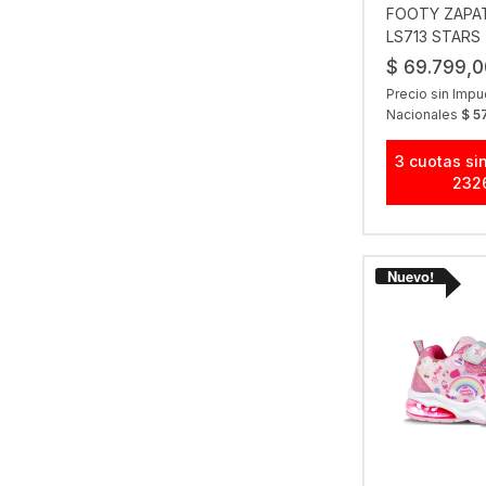
FOOTY ZAPAT
LS713 STARS
$ 69.799,0
Precio sin Imp
Nacionales
$ 5
3 cuotas sin
232