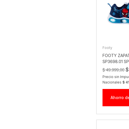
Footy
FOOTY ZAPAT
SP3698.01 S
LINEA PLUS A
$ 49.999,00
$
Precio sin Imp
Nacionales
$ 4
Ahorro d