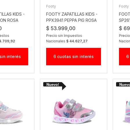
Footy
Footy
ILLAS KIDS -
FOOTY ZAPATILLAS KIDS -
FOOT
BON ROSA
PPX3941 PEPPA PIG ROSA
SP26
RJO
0
$ 53.999,00
$ 69
uestos
Precio sin Impuestos
Precio
4.709,92
Nacionales
$ 44.627,27
Nacio
sin interés
6 cuotas sin interés
6