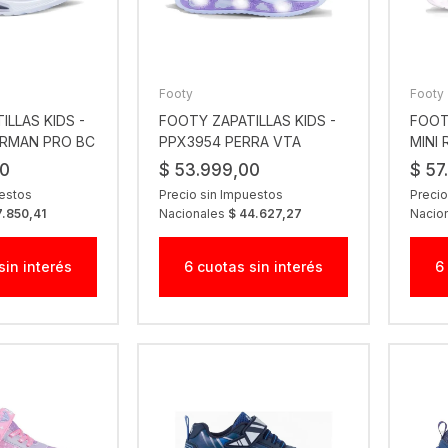
Footy
Footy
ILLAS KIDS -
FOOTY ZAPATILLAS KIDS -
FOOT
ERMAN PRO BC
PPX3954 PERRA VTA
MINI
00
$ 53.999,00
$ 57
uestos
Precio sin Impuestos
Precio
7.850,41
Nacionales
$ 44.627,27
Nacio
sin interés
6 cuotas sin interés
6