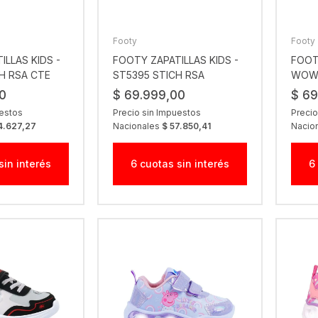
Footy
Footy
ILLAS KIDS -
FOOTY ZAPATILLAS KIDS -
FOOT
H RSA CTE
ST5395 STICH RSA
WOW1
ROSA
0
$ 69.999,00
$ 69
uestos
Precio sin Impuestos
Precio
4.627,27
Nacionales
$ 57.850,41
Nacio
sin interés
6 cuotas sin interés
6