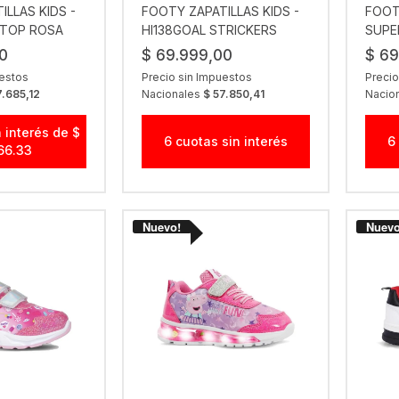
ILLAS KIDS -
FOOTY ZAPATILLAS KIDS -
FOOT
 TOP ROSA
HI138GOAL STRICKERS
SUPE
0
$ 69.999,00
$ 69
uestos
Precio sin Impuestos
Precio
7.685,12
Nacionales
$ 57.850,41
Nacio
 interés de $
6 cuotas sin interés
6
66.33