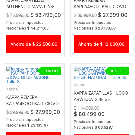
KAPPA ZAPATILLAS -
KAPPA REMERA -
AUTHENTIC MAYA PINK-
KAPPA4FOOTBALL GIOVO
PINK DUSTY
BLACK
$ 75.999,00
$ 39.999,00
$ 53.499,00
$ 27.999,00
Precio sin Impuestos
Precio sin Impuestos
Nacionales
$ 44.214,05
Nacionales
$ 23.139,67
Ahorro de $ 22.500,00
Ahorro de $ 12.000,00
30
30
Kappa
Kappa
KAPPA ZAPATILLAS - LOGO
KAPPA REMERA -
ARWIKAW 2 BEIGE
KAPPA4FOOTBALL GIOVO
NATURAL
$ 114.999,00
BLUE MARINE
$ 39.999,00
$ 27.999,00
$ 80.499,00
Precio sin Impuestos
Precio sin Impuestos
Nacionales
$ 23.139,67
Nacionales
$ 66.528,1