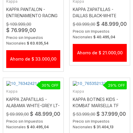
Kappa
Kappa
KAPPA PANTALON -
KAPPA ZAPATILLAS -
ENTRENAMIENTO RACING
DALLAS BLACK-WHITE
2025 BLACK-PURPLE
$ 109.999,00
$ 69.999,00
$ 48.999,00
$ 76.999,00
Precio sin Impuestos
Nacionales
$ 40.495,04
Precio sin Impuestos
Nacionales
$ 63.635,54
Ahorro de $ 21.000,00
Ahorro de $ 33.000,00
30
29
Kappa
Kappa
KAPPA ZAPATILLAS -
KAPPA BOTINES KIDS -
ALABAMA WHITE-GREY LT-
KOMBAT MARSELLA TF
BLAC
BLC
$ 69.999,00
$ 53.999,00
$ 48.999,00
$ 37.999,00
Precio sin Impuestos
Precio sin Impuestos
Nacionales
$ 40.495,04
Nacionales
$ 31.404,13