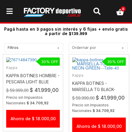
0
3
Pagá hasta en
pagos sin interés y 6 fijas + envío gratis
$139.999
a partir de
Filtros
Ordernar por
Precio más bajo
30
30
Precio más alto.
Kappa
Los más vendidos
KAPPA BOTINES HOMBRE -
Kappa
PESCARA LIGHT BLUE
Mejor Valoradas
KAPPA BOTINES -
$ 59.999,00
MARSELLA TG BLACK-
$ 41.999,00
A - Z
NEON GREEN
$ 59.999,00
$ 41.999,00
Precio sin Impuestos
Z - A
Nacionales
$ 34.709,92
Precio sin Impuestos
Fecha de lanzamiento
Nacionales
$ 34.709,92
Mejor Descuento
Ahorro de $ 18.000,00
Ahorro de $ 18.000,00