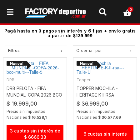
0
3
Pagá hasta en
pagos sin interés y 6 fijas + envío gratis
$139.999
a partir de
Filtros
Ordernar por
Precio más bajo
Precio más alto.
Los más vendidos
DRB
Topper
Mejor Valoradas
DRB PELOTA - FIFA
TOPPER MOCHILA -
MUNDIAL. COPA 2026 BCO
HERITAGE K II RSA
A - Z
MULTI
$ 19.999,00
$ 36.999,00
Z - A
Precio sin Impuestos
Precio sin Impuestos
Fecha de lanzamiento
Nacionales
$ 16.528,1
Nacionales
$ 30.577,69
Mejor Descuento
3 cuotas sin interés de
6 cuotas sin interés
$ 6666.33