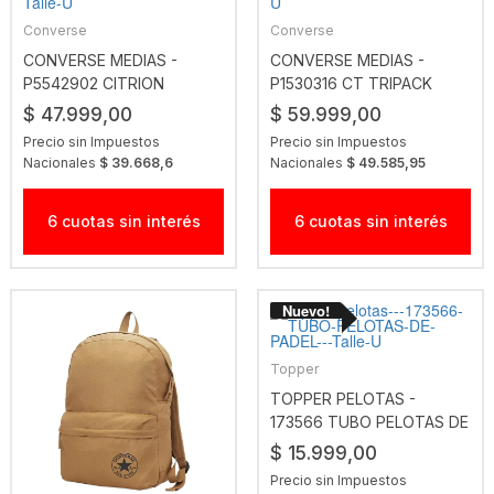
Converse
Converse
CONVERSE MEDIAS -
CONVERSE MEDIAS -
P5542902 CITRION
P1530316 CT TRIPACK
SPORTY BIPACK BLANCO
SOCKS GRIS BCO NGO
$ 47.999,00
$ 59.999,00
Precio sin Impuestos
Precio sin Impuestos
Nacionales
$ 39.668,6
Nacionales
$ 49.585,95
6 cuotas sin interés
6 cuotas sin interés
Topper
TOPPER PELOTAS -
173566 TUBO PELOTAS DE
PADEL
$ 15.999,00
Precio sin Impuestos