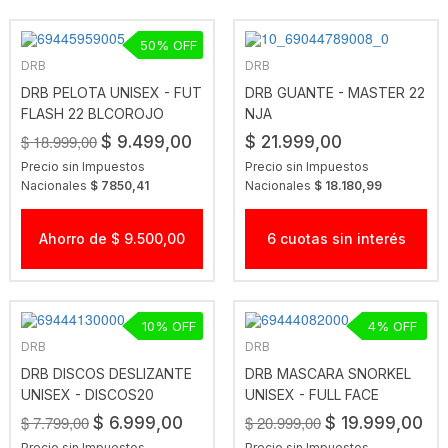
50
DRB
DRB
DRB PELOTA UNISEX - FUT
DRB GUANTE - MASTER 22
FLASH 22 BLCOROJO
NJA
$ 18.999,00
$ 9.499,00
$ 21.999,00
Precio sin Impuestos
Precio sin Impuestos
Nacionales
$ 7850,41
Nacionales
$ 18.180,99
Ahorro de $ 9.500,00
6 cuotas sin interés
10
4
DRB
DRB
DRB DISCOS DESLIZANTE
DRB MASCARA SNORKEL
UNISEX - DISCOS20
UNISEX - FULL FACE
NGRCEL
AQUANEGR
$ 7.799,00
$ 20.999,00
$ 6.999,00
$ 19.999,00
Precio sin Impuestos
Precio sin Impuestos