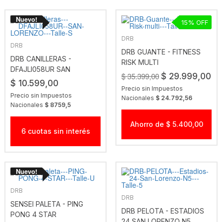
15
DRB
DRB
DRB GUANTE - FITNESS
DRB CANILLERAS -
RISK MULTI
DFAJLI058UR SAN
$ 35.399,00
$ 29.999,00
LORENZO
$ 10.599,00
Precio sin Impuestos
Precio sin Impuestos
Nacionales
$ 24.792,56
Nacionales
$ 8759,5
Ahorro de $ 5.400,00
6 cuotas sin interés
DRB
DRB
SENSEI PALETA - PING
DRB PELOTA - ESTADIOS
PONG 4 STAR
24 SAN LORENZO N5