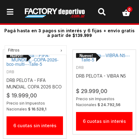
0
3
Pagá hasta en
pagos sin interés y 6 fijas + envío gratis
$139.999
a partir de
Filtros
DRB
DRB
DRB PELOTA - VIBRA N5
DRB PELOTA - FIFA
MUNDIAL. COPA 2026 BCO
$ 29.999,00
MULTI
$ 19.999,00
Precio sin Impuestos
Precio sin Impuestos
Nacionales
$ 24.792,56
Nacionales
$ 16.528,1
6 cuotas sin interés
6 cuotas sin interés