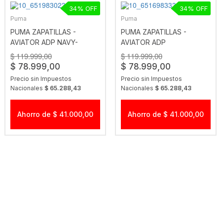
34
34
Puma
Puma
PUMA ZAPATILLAS -
PUMA ZAPATILLAS -
AVIATOR ADP NAVY-
AVIATOR ADP
FUTURE BLUE
CASTLEROCK-GREEN GLA
$ 119.999,00
$ 119.999,00
$ 78.999,00
$ 78.999,00
Precio sin Impuestos
Precio sin Impuestos
Nacionales
$ 65.288,43
Nacionales
$ 65.288,43
Ahorro de $ 41.000,00
Ahorro de $ 41.000,00
23
Puma
Puma
PUMA ZAPATILLAS -
PUMA ZAPATILLAS - FLYER
SKYROCKET LITE
FLEX BADP GRIS
ENGINEERED AD NGO
$ 89.999,00
$ 89.999,00
$ 69.299,00
Precio sin Impuestos
Precio sin Impuestos