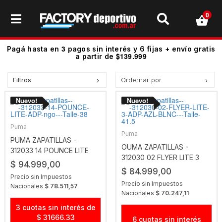
0
3
Pagá hasta en
pagos sin interés y 6 fijas + envío gratis
$139.999
a partir de
Filtros
Ordernar por
Precio más bajo
Precio más alto.
Los más vendidos
Puma
Puma
Mejor Valoradas
PUMA ZAPATILLAS -
OUMA ZAPATILLAS -
312033 14 POUNCE LITE
A - Z
312030 02 FLYER LITE 3
ADP NGO
$ 94.999,00
ADP AZL-BLNC
Z - A
$ 84.999,00
Precio sin Impuestos
Fecha de lanzamiento
Precio sin Impuestos
Nacionales
$ 78.511,57
Nacionales
$ 70.247,11
Mejor Descuento
3 cuotas sin interés de
$ 31666.33
6 cuotas sin interés