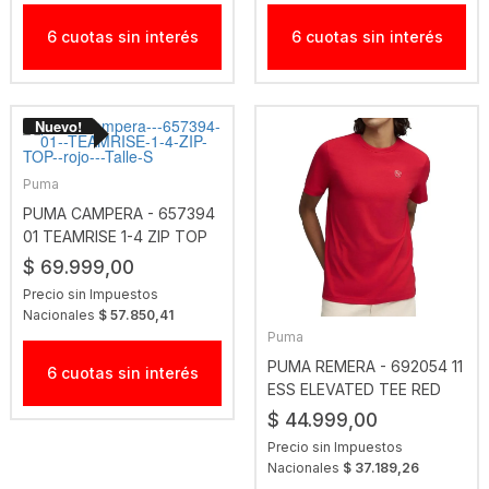
6 cuotas sin interés
6 cuotas sin interés
Puma
PUMA CAMPERA - 657394
01 TEAMRISE 1-4 ZIP TOP
ROJO
$ 69.999,00
Precio sin Impuestos
Nacionales
$ 57.850,41
Puma
PUMA REMERA - 692054 11
6 cuotas sin interés
ESS ELEVATED TEE RED
$ 44.999,00
Precio sin Impuestos
Nacionales
$ 37.189,26