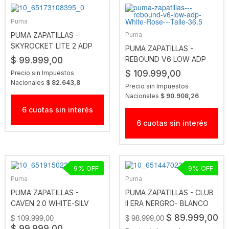
Puma
PUMA ZAPATILLAS -
Puma
SKYROCKET LITE 2 ADP
PUMA ZAPATILLAS -
BLACK- BLK
REBOUND V6 LOW ADP
$ 99.999,00
WHITE-ROSE
$ 109.999,00
Precio sin Impuestos
Nacionales
$ 82.643,8
Precio sin Impuestos
Nacionales
$ 90.908,26
6 cuotas sin interés
6 cuotas sin interés
9
9
Puma
Puma
PUMA ZAPATILLAS -
PUMA ZAPATILLAS - CLUB
CAVEN 2.0 WHITE-SILV
II ERA NERGRO- BLANCO
$ 109.999,00
$ 98.999,00
$ 89.999,00
$ 99.999,00