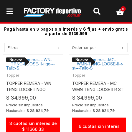
0
3
Pagá hasta en
pagos sin interés y 6 fijas + envío gratis
$139.999
a partir de
Filtros
Ordernar por
Precio más bajo
Precio más alto.
Los más vendidos
Topper
Topper
Mejor Valoradas
TOPPER REMERA - WN
TOPPER REMERA - MC
TRNG LOOSE II NGO
WMN TRNG LOOSE II R ST
A - Z
$ 34.999,00
$ 34.999,00
Z - A
Precio sin Impuestos
Precio sin Impuestos
Fecha de lanzamiento
Nacionales
$ 28.924,79
Nacionales
$ 28.924,79
Mejor Descuento
3 cuotas sin interés de
6 cuotas sin interés
$ 11666.33