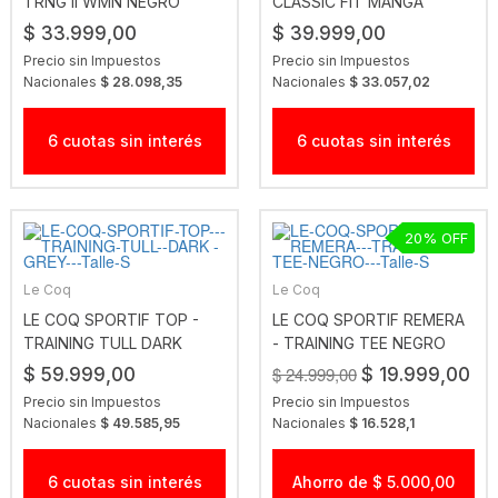
TRNG II WMN NEGRO
CLASSIC FIT MANGA
CORTA CLTE RJO
$ 33.999,00
$ 39.999,00
Precio sin Impuestos
Precio sin Impuestos
Nacionales
$ 28.098,35
Nacionales
$ 33.057,02
6 cuotas sin interés
6 cuotas sin interés
20
Le Coq
Le Coq
LE COQ SPORTIF TOP -
LE COQ SPORTIF REMERA
TRAINING TULL DARK
- TRAINING TEE NEGRO
GREY
$ 24.999,00
$ 59.999,00
$ 19.999,00
Precio sin Impuestos
Precio sin Impuestos
Nacionales
$ 49.585,95
Nacionales
$ 16.528,1
6 cuotas sin interés
Ahorro de $ 5.000,00