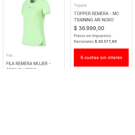
Topper
TOPPER REMERA - MC
TRAINING AIR NGRO
$ 36.999,00
Precio sin Impuestos
Nacionales
$ 30.577,69
Fila
6 cuotas sin interés
FILA REMERA MUJER -
SPRINT VERDE
$ 32.299,00
Precio sin Impuestos
Nacionales
$ 26.693,39
6 cuotas sin interés
30
23