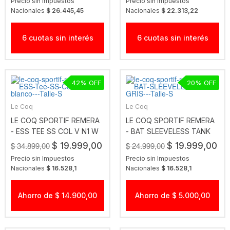
Precio sin Impuestos
Precio sin Impuestos
Nacionales
$ 26.445,45
Nacionales
$ 22.313,22
6 cuotas sin interés
6 cuotas sin interés
42
20
Le Coq
Le Coq
LE COQ SPORTIF REMERA
LE COQ SPORTIF REMERA
- ESS TEE SS COL V N1 W
- BAT SLEEVELESS TANK
BLANCO
GRIS
$ 34.899,00
$ 24.999,00
$ 19.999,00
$ 19.999,00
Precio sin Impuestos
Precio sin Impuestos
Nacionales
$ 16.528,1
Nacionales
$ 16.528,1
Ahorro de $ 14.900,00
Ahorro de $ 5.000,00