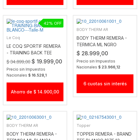
42
BODY THERM AR
Le Coq
BODY THERM REMERA -
TERMICA ML NGRO
LE COQ SPORTIF REMERA
- TRAINING BACK TEE
$ 28.999,00
BLANCO
$ 34.899,00
$ 19.999,00
Precio sin Impuestos
Nacionales
$ 23.966,12
Precio sin Impuestos
Nacionales
$ 16.528,1
6 cuotas sin interés
Ahorro de $ 14.900,00
BODY THERM AR
Topper
BODY THERM REMERA -
TOPPER REMERA - BRAND