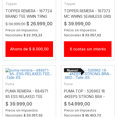
Topper
Topper
TOPPER REMERA - 167724
TOPPER REMERA - 167373
BRAND TEE WMN TRNG
MC WMNS SEAMLESS GRIS
NEGRO
MELANGE
$ 34.999,00
$ 26.999,00
$ 39.999,00
Precio sin Impuestos
Precio sin Impuestos
Nacionales
$ 22.313,22
Nacionales
$ 33.057,02
Ahorro de $ 8.000,00
6 cuotas sin interés
Puma
Puma
PUMA REMERA - 684971
PUMA TOP - 526962 18
85 ESS RELAXED TEE
4KEEPS STRONG BRA -
MID
$ 39.999,00
$ 54.999,00
Precio sin Impuestos
Precio sin Impuestos
Nacionales
$ 33.057,02
Nacionales
$ 45.453,72