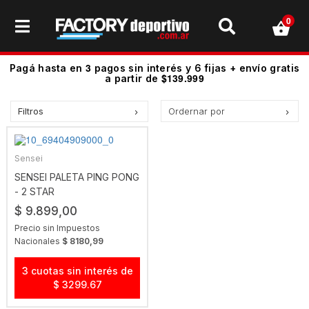
0
3
Pagá hasta en
pagos sin interés y 6 fijas + envío gratis
$139.999
a partir de
Filtros
Ordernar por
Precio más bajo
Precio más alto.
Sensei
Los más vendidos
SENSEI PALETA PING PONG
- 2 STAR
Mejor Valoradas
$ 9.899,00
A - Z
Precio sin Impuestos
Z - A
Nacionales
$ 8180,99
Fecha de lanzamiento
3 cuotas sin interés de
Mejor Descuento
$ 3299.67