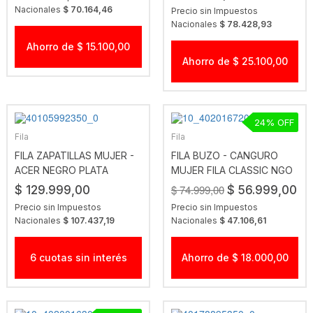
Nacionales
$ 70.164,46
Precio sin Impuestos
Nacionales
$ 78.428,93
Ahorro de $ 15.100,00
Ahorro de $ 25.100,00
24
Fila
Fila
FILA ZAPATILLAS MUJER -
FILA BUZO - CANGURO
ACER NEGRO PLATA
MUJER FILA CLASSIC NGO
SALMON
$ 74.999,00
$ 129.999,00
$ 56.999,00
Precio sin Impuestos
Precio sin Impuestos
Nacionales
$ 107.437,19
Nacionales
$ 47.106,61
6 cuotas sin interés
Ahorro de $ 18.000,00