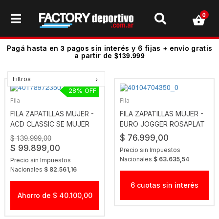
0
3
Pagá hasta en
pagos sin interés y 6 fijas + envío gratis
$139.999
a partir de
Filtros
28
Fila
Fila
FILA ZAPATILLAS MUJER -
FILA ZAPATILLAS MUJER -
ACD CLASSIC SE MUJER
EURO JOGGER ROSAPLAT
NEGRO-ORO
$ 139.999,00
$ 76.999,00
$ 99.899,00
Precio sin Impuestos
Nacionales
$ 63.635,54
Precio sin Impuestos
Nacionales
$ 82.561,16
6 cuotas sin interés
Ahorro de $ 40.100,00