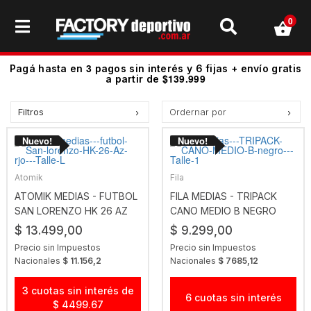
0
3
Pagá hasta en
pagos sin interés y 6 fijas + envío gratis
$139.999
a partir de
Filtros
Ordernar por
Precio más bajo
Precio más alto.
Los más vendidos
Atomik
Fila
Mejor Valoradas
ATOMIK MEDIAS - FUTBOL
FILA MEDIAS - TRIPACK
SAN LORENZO HK 26 AZ
CANO MEDIO B NEGRO
A - Z
RJO
$ 13.499,00
$ 9.299,00
Z - A
Precio sin Impuestos
Precio sin Impuestos
Fecha de lanzamiento
Nacionales
$ 11.156,2
Nacionales
$ 7685,12
Mejor Descuento
3 cuotas sin interés de
6 cuotas sin interés
$ 4499.67