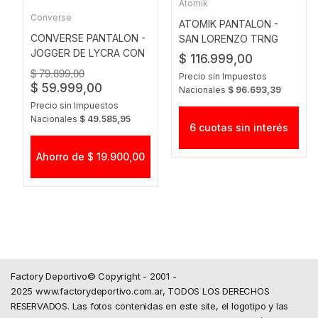
Atomik
Converse
ATOMIK PANTALON -
CONVERSE PANTALON -
SAN LORENZO TRNG
JOGGER DE LYCRA CON
SLIM FIT PANT AZ
$ 116.999,00
RECORTES
$ 79.899,00
Precio sin Impuestos
$ 59.999,00
Nacionales
$ 96.693,39
Precio sin Impuestos
Nacionales
$ 49.585,95
6 cuotas sin interés
Ahorro de $ 19.900,00
Factory Deportivo© Copyright - 2001 -
2025 www.factorydeportivo.com.ar, TODOS LOS DERECHOS
RESERVADOS. Las fotos contenidas en este site, el logotipo y las