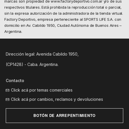
marcas son propiedad de www.factorydeportivo.com.ar y/o de sus
respectivos titulares. Está prohibida la reproducción total o parcial,
sin la expresa autorización de la administradora de la tienda virtual.
Factory Deportivo, empresa perteneciente al SPORTS LIFE S.A. con
domicilio en Av. Cabildo 1950, Ciudad Autónoma de Buenos Aires –
Argentina.
Dirección legal: Avenida Cabildo 1950,
(CP1428) - Caba. Argentina.
Contacto
Click acá por temas comerciales
Click acá por cambios, reclamos y devoluciones
BOTÓN DE ARREPENTIMIENTO