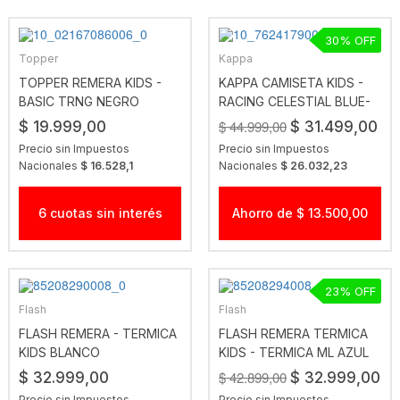
30
Topper
Kappa
TOPPER REMERA KIDS -
KAPPA CAMISETA KIDS -
BASIC TRNG NEGRO
RACING CELESTIAL BLUE-
WHITE
$ 44.999,00
$ 19.999,00
$ 31.499,00
Precio sin Impuestos
Precio sin Impuestos
Nacionales
$ 16.528,1
Nacionales
$ 26.032,23
6 cuotas sin interés
Ahorro de $ 13.500,00
23
Flash
Flash
FLASH REMERA - TERMICA
FLASH REMERA TERMICA
KIDS BLANCO
KIDS - TERMICA ML AZUL
$ 42.899,00
$ 32.999,00
$ 32.999,00
Precio sin Impuestos
Precio sin Impuestos