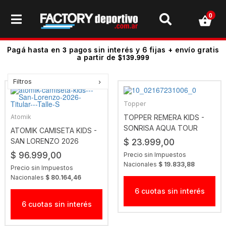
0
3
Pagá hasta en
pagos sin interés y 6 fijas + envío gratis
$139.999
a partir de
Filtros
Topper
Atomik
TOPPER REMERA KIDS -
SONRISA AQUA TOUR
ATOMIK CAMISETA KIDS -
SAN LORENZO 2026
$ 23.999,00
TITULAR
$ 96.999,00
Precio sin Impuestos
Nacionales
$ 19.833,88
Precio sin Impuestos
Nacionales
$ 80.164,46
6 cuotas sin interés
6 cuotas sin interés