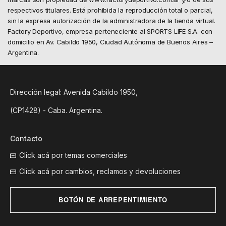
respectivos titulares. Está prohibida la reproducción total o parcial,
sin la expresa autorización de la administradora de la tienda virtual.
Factory Deportivo, empresa perteneciente al SPORTS LIFE S.A. con
domicilio en Av. Cabildo 1950, Ciudad Autónoma de Buenos Aires –
Argentina.
Dirección legal: Avenida Cabildo 1950,
(CP1428) - Caba. Argentina.
Contacto
Click acá por temas comerciales
Click acá por cambios, reclamos y devoluciones
BOTÓN DE ARREPENTIMIENTO