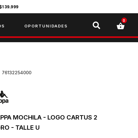
$139.999
0
OS
OPORTUNIDADES
U
76132254000
PPA MOCHILA - LOGO CARTUS 2
RO - TALLE U