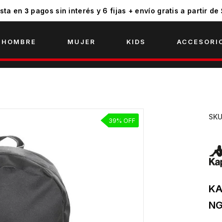
3
sta en
pagos sin interés y 6 fijas + envío gratis a partir de
HOMBRE
MUJER
KIDS
ACCESORI
SK
39% OFF
KA
NG