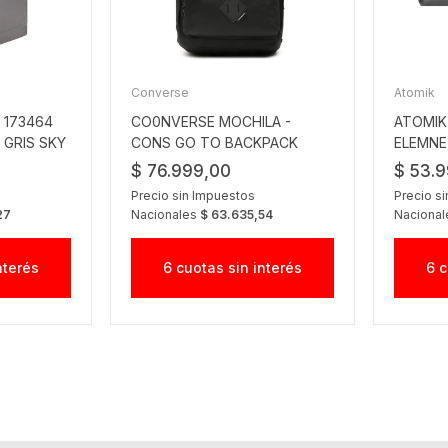
Converse
Atomik
 173464
CO0NVERSE MOCHILA -
ATOMIK
 GRIS SKY
CONS GO TO BACKPACK
ELEMNE
BLACK
$ 76.999,00
$ 53.
Precio sin Impuestos
Precio s
27
Nacionales
$ 63.635,54
Naciona
nterés
6 cuotas sin interés
6 c