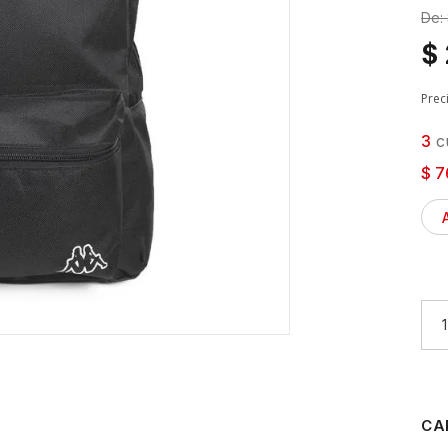
De:
$
Prec
3
cu
$ 7