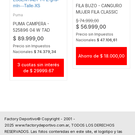
FILA BUZO - CANGURO
MUJER FILA CLASSIC
Puma
NGO
$ 74.999,00
PUMA CAMPERA -
$ 56.999,00
525896 04 W TAD
Precio sin Impuestos
ESSENTIAL FT FZ GRIS
$ 89.999,00
Nacionales
$ 47.106,61
MLN
Precio sin Impuestos
Nacionales
$ 74.379,34
Ahorro de $ 18.000,00
3 cuotas sin interés
de $ 29999.67
Factory Deportivo© Copyright - 2001 -
2025 www.factorydeportivo.com.ar, TODOS LOS DERECHOS
RESERVADOS. Las fotos contenidas en este site, el logotipo y las