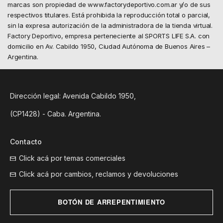
marcas son propiedad de www.factorydeportivo.com.ar y/o de sus
respectivos titulares. Está prohibida la reproducción total o parcial,
sin la expresa autorización de la administradora de la tienda virtual.
Factory Deportivo, empresa perteneciente al SPORTS LIFE S.A. con
domicilio en Av. Cabildo 1950, Ciudad Autónoma de Buenos Aires –
Argentina.
Dirección legal: Avenida Cabildo 1950,
(CP1428) - Caba. Argentina.
Contacto
Click acá por temas comerciales
Click acá por cambios, reclamos y devoluciones
BOTÓN DE ARREPENTIMIENTO