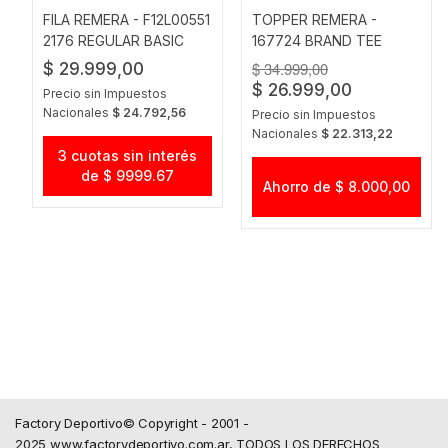
FILA REMERA - F12L00551
TOPPER REMERA -
2176 REGULAR BASIC
167724 BRAND TEE
OUTLINE
WMN TRNG NEGRO
$ 34.999,00
$ 29.999,00
$ 26.999,00
Precio sin Impuestos
Nacionales
$ 24.792,56
Precio sin Impuestos
Nacionales
$ 22.313,22
3 cuotas sin interés
de $ 9999.67
Ahorro de $ 8.000,00
Factory Deportivo© Copyright - 2001 -
2025 www.factorydeportivo.com.ar, TODOS LOS DERECHOS