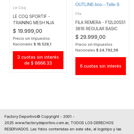
Le Coq
Fila
LE COQ SPORTIF -
FILA REMERA - F12L00551
TRAINING MESH NJA
3816 REGULAR BASIC
$ 19.999,00
OUTLINE BCO
$ 29.999,00
Precio sin Impuestos
Nacionales
$ 16.528,1
Precio sin Impuestos
Nacionales
$ 24.792,56
3 cuotas sin interés
de $ 6666.33
6 cuotas sin interés
Factory Deportivo© Copyright - 2001 -
2025 www.factorydeportivo.com.ar, TODOS LOS DERECHOS
RESERVADOS. Las fotos contenidas en este site, el logotipo y las