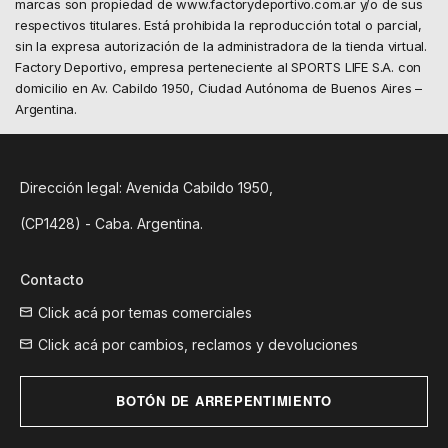
marcas son propiedad de www.factorydeportivo.com.ar y/o de sus
respectivos titulares. Está prohibida la reproducción total o parcial,
sin la expresa autorización de la administradora de la tienda virtual.
Factory Deportivo, empresa perteneciente al SPORTS LIFE S.A. con
domicilio en Av. Cabildo 1950, Ciudad Autónoma de Buenos Aires –
Argentina.
Dirección legal: Avenida Cabildo 1950,
(CP1428) - Caba. Argentina.
Contacto
Click acá por temas comerciales
Click acá por cambios, reclamos y devoluciones
BOTÓN DE ARREPENTIMIENTO