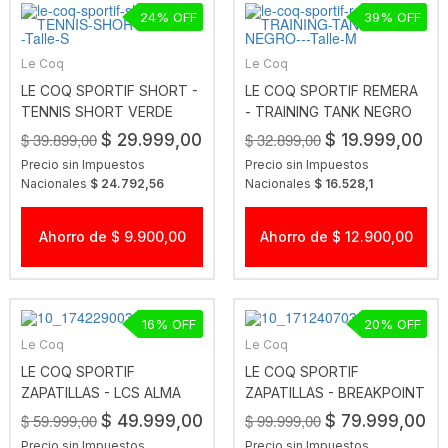
24
39
Le Coq
Le Coq
LE COQ SPORTIF SHORT -
LE COQ SPORTIF REMERA
TENNIS SHORT VERDE
- TRAINING TANK NEGRO
$ 39.899,00
$ 32.899,00
$ 29.999,00
$ 19.999,00
Precio sin Impuestos
Precio sin Impuestos
Nacionales
$ 24.792,56
Nacionales
$ 16.528,1
Ahorro de $ 9.900,00
Ahorro de $ 12.900,00
16
20
Le Coq
Le Coq
LE COQ SPORTIF
LE COQ SPORTIF
ZAPATILLAS - LCS ALMA
ZAPATILLAS - BREAKPOINT
BLCPL
CLASSIC NG
$ 59.999,00
$ 99.999,00
$ 49.999,00
$ 79.999,00
Precio sin Impuestos
Precio sin Impuestos