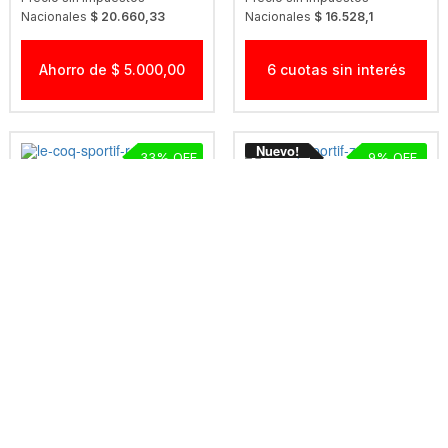
Nacionales
$ 20.660,33
Nacionales
$ 16.528,1
Ahorro de $ 5.000,00
6 cuotas sin interés
33
9
Le Coq
Le Coq
LE COQ SPORTIF REMERA
LE COQ SPORTIF
- TRAINING TEE VERDE
ZAPATILLAS - R2024
RUNNING BLACK
$ 29.999,00
$ 99.899,00
$ 19.999,00
$ 89.999,00
Precio sin Impuestos
Precio sin Impuestos
Nacionales
$ 16.528,1
Nacionales
$ 74.379,34
Ahorro de $ 10.000,00
Ahorro de $ 9.900,00