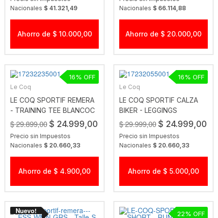
Nacionales
$ 41.321,49
Nacionales
$ 66.114,88
Ahorro de $ 10.000,00
Ahorro de $ 20.000,00
16
16
Le Coq
Le Coq
LE COQ SPORTIF REMERA
LE COQ SPORTIF CALZA
- TRAINING TEE BLANCOC
BIKER - LEGGINGS
MELANGE
$ 29.899,00
$ 29.999,00
$ 24.999,00
$ 24.999,00
Precio sin Impuestos
Precio sin Impuestos
Nacionales
$ 20.660,33
Nacionales
$ 20.660,33
Ahorro de $ 4.900,00
Ahorro de $ 5.000,00
22