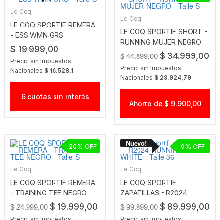
Le Coq
Le Coq
LE COQ SPORTIF REMERA
LE COQ SPORTIF SHORT -
- ESS WMN GRS
RUNNING MUJER NEGRO
$ 19.999,00
$ 44.899,00
$ 34.999,00
Precio sin Impuestos
Precio sin Impuestos
Nacionales
$ 16.528,1
Nacionales
$ 28.924,79
6 cuotas sin interés
Ahorro de $ 9.900,00
20
9
Le Coq
Le Coq
LE COQ SPORTIF REMERA
LE COQ SPORTIF
- TRAINING TEE NEGRO
ZAPATILLAS - R2024
RUNNING WHITE
$ 24.999,00
$ 99.899,00
$ 19.999,00
$ 89.999,00
Precio sin Impuestos
Precio sin Impuestos