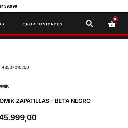
$139.999
0
OS
OPORTUNIDADES
U
43507010250
OMIK
OMIK ZAPATILLAS - BETA NEGRO
 45.999,00