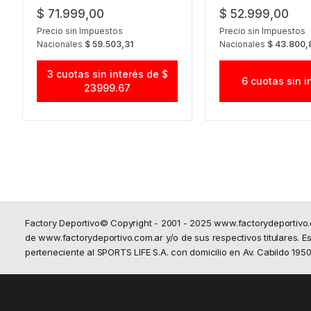
$ 71.999,00
$ 52.999,00
Precio sin Impuestos
Precio sin Impuestos
Nacionales
$ 59.503,31
Nacionales
$ 43.800,
3 cuotas sin interés de $
6 cuotas sin i
23999.67
Factory Deportivo© Copyright - 2001 - 2025 www.factorydeportivo
de www.factorydeportivo.com.ar y/o de sus respectivos titulares. Est
perteneciente al SPORTS LIFE S.A. con domicilio en Av. Cabildo 19