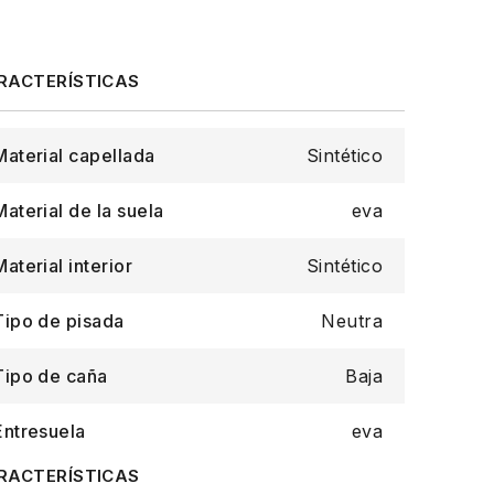
Material capellada
Sintético
Material de la suela
eva
Material interior
Sintético
Tipo de pisada
Neutra
Tipo de caña
Baja
Entresuela
eva