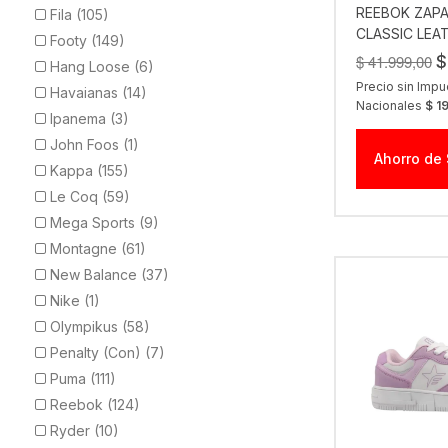
REEBOK ZAPAT
Fila (105)
CLASSIC LEA
Footy (149)
$ 41.999,00
$
Hang Loose (6)
Precio sin Imp
Havaianas (14)
Nacionales
$ 1
Ipanema (3)
John Foos (1)
Ahorro de 
Kappa (155)
Le Coq (59)
Mega Sports (9)
Montagne (61)
New Balance (37)
Nike (1)
Olympikus (58)
Penalty (Con) (7)
Puma (111)
Reebok (124)
Ryder (10)