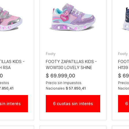
Footy
Footy
ILLAS KIDS -
FOOTY ZAPATILLAS KIDS -
FOOT
H RSA
WOW130 LOVELY SHINE
HI13
ROSA
00
$ 69.999,00
$ 69
uestos
Precio sin Impuestos
Precio
7.850,41
Nacionales
$ 57.850,41
Nacio
sin interés
6 cuotas sin interés
6