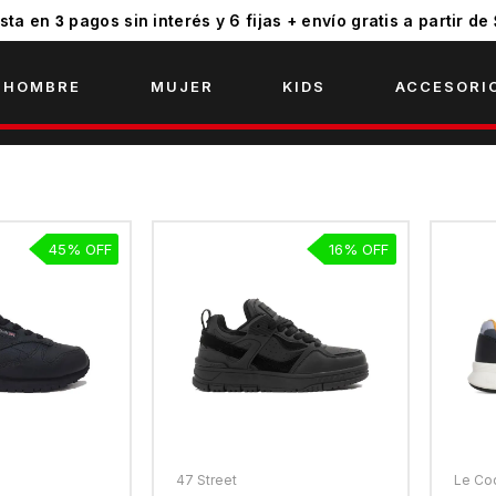
3
sta en
pagos sin interés y 6 fijas + envío gratis a partir de
HOMBRE
MUJER
KIDS
ACCESORI
45
16
47 Street
Le Co