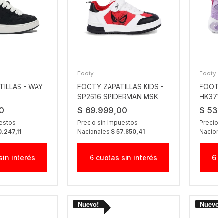
Footy
Footy
TILLAS - WAY
FOOTY ZAPATILLAS KIDS -
FOOT
SP2616 SPIDERMAN MSK
HK37
RJO
0
$ 69.999,00
$ 53
uestos
Precio sin Impuestos
Precio
0.247,11
Nacionales
$ 57.850,41
Nacio
sin interés
6 cuotas sin interés
6