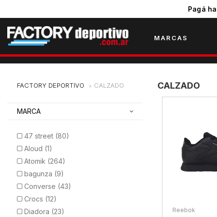
Pagá ha
MARCAS
CALZADO
CALZADO
MARCA
47 street (80)
Aloud (1)
Atomik (264)
bagunza (9)
Converse (43)
Crocs (12)
Reebok
Diadora (23)