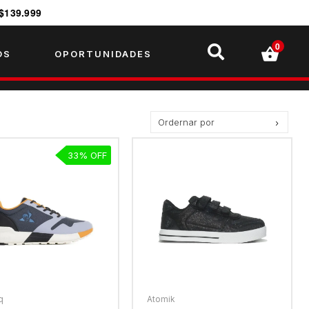
$139.999
0
OS
OPORTUNIDADES
Ordernar por
Precio más bajo
33
Precio más alto.
Los más vendidos
Mejor Valoradas
A - Z
Z - A
Fecha de lanzamiento
Mejor Descuento
q
Atomik