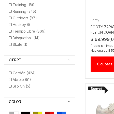
Training (189)
Running (245)
Outdoors (87)
Footy
Hockey (5)
FOOTY ZAPAT
Tiempo Libre (869)
FLY UNICORN
Básquetball (14)
$ 69.999,
Skate (1)
Precio sin Imp
Nacionales
$ 5
CIERRE
6 cuotas 
Cordón (424)
Abrojo (51)
Slip On (5)
COLOR