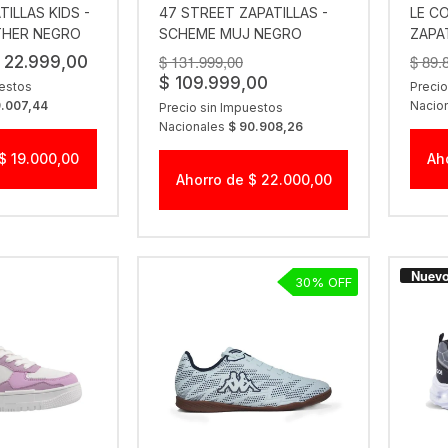
ILLAS KIDS -
47 STREET ZAPATILLAS -
LE C
THER NEGRO
SCHEME MUJ NEGRO
ZAPA
ACTI
$ 131.999,00
$ 89.
 22.999,00
$ 109.999,00
uestos
Precio
9.007,44
Nacio
Precio sin Impuestos
Nacionales
$ 90.908,26
$ 19.000,00
Ah
Ahorro de $ 22.000,00
30