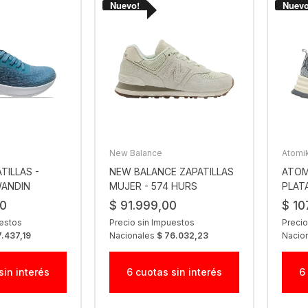
New Balance
Atomi
TILLAS -
NEW BALANCE ZAPATILLAS
ATOMI
ANDIN
MUJER - 574 HURS
PLAT
00
$ 91.999,00
$ 10
uestos
Precio sin Impuestos
Precio
7.437,19
Nacionales
$ 76.032,23
Nacio
sin interés
6 cuotas sin interés
6