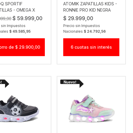
OQ SPORTIF
ATOMIK ZAPATILLAS KIDS -
TILLAS - OMEGA X
RONNIE PRO KID NEGRA
VE BLACK-ALEUTIAN-
BRILLANTE
899,00
$ 59.999,00
$ 29.999,00
 sin Impuestos
Precio sin Impuestos
nales
$ 49.585,95
Nacionales
$ 24.792,56
orro de $ 29.900,00
6 cuotas sin interés