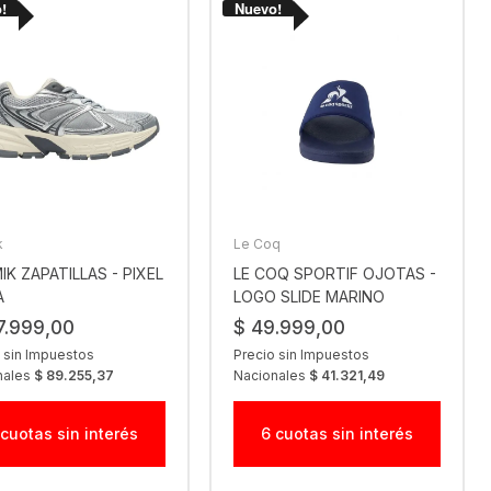
k
Le Coq
K ZAPATILLAS - PIXEL
LE COQ SPORTIF OJOTAS -
A
LOGO SLIDE MARINO
7.999,00
$ 49.999,00
 sin Impuestos
Precio sin Impuestos
nales
$ 89.255,37
Nacionales
$ 41.321,49
 cuotas sin interés
6 cuotas sin interés