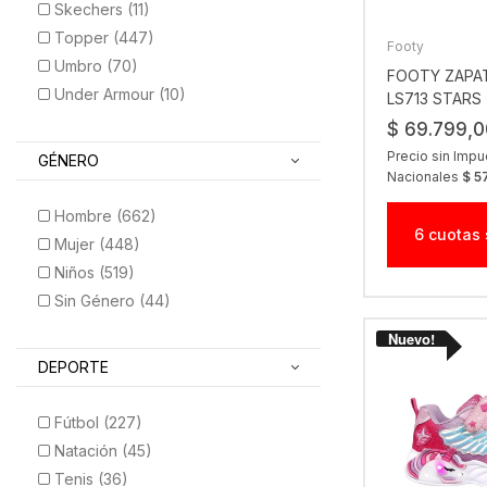
Skechers (11)
Topper (447)
Footy
Umbro (70)
FOOTY ZAPAT
Under Armour (10)
LS713 STARS
$ 69.799,0
Precio sin Imp
GÉNERO
Nacionales
$ 5
Hombre (662)
6 cuotas 
Mujer (448)
Niños (519)
Sin Género (44)
DEPORTE
Fútbol (227)
Natación (45)
Tenis (36)