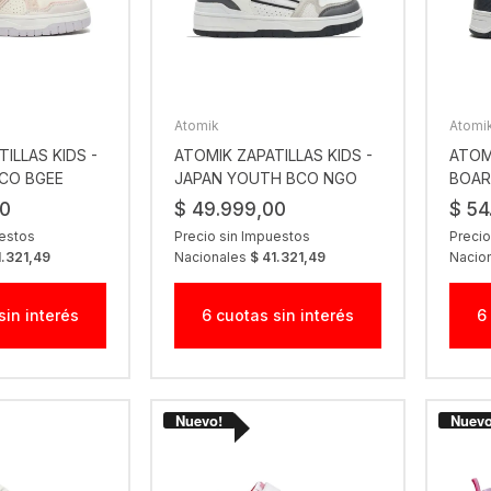
Atomik
Atomi
ILLAS KIDS -
ATOMIK ZAPATILLAS KIDS -
ATOMI
CO BGEE
JAPAN YOUTH BCO NGO
BOAR
00
$ 49.999,00
$ 54
uestos
Precio sin Impuestos
Precio
1.321,49
Nacionales
$ 41.321,49
Nacio
sin interés
6 cuotas sin interés
6