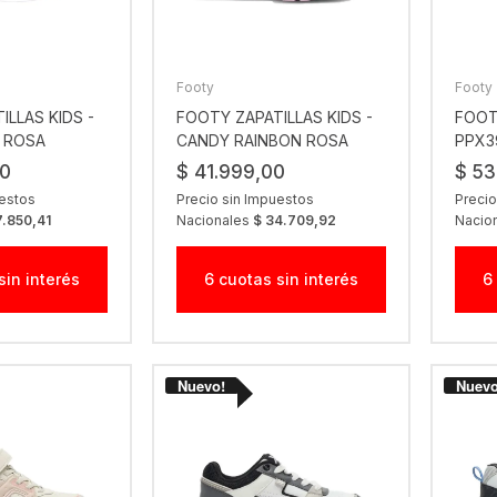
Footy
Footy
ILLAS KIDS -
FOOTY ZAPATILLAS KIDS -
FOOT
 ROSA
CANDY RAINBON ROSA
PPX3
00
$ 41.999,00
$ 53
uestos
Precio sin Impuestos
Precio
7.850,41
Nacionales
$ 34.709,92
Nacio
sin interés
6 cuotas sin interés
6