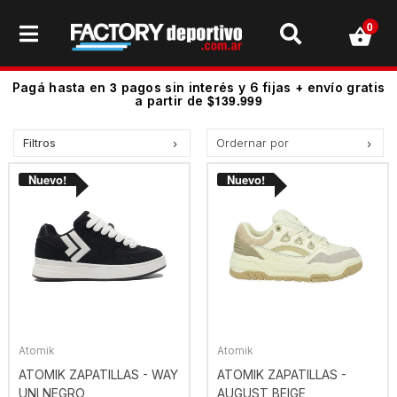
0
3
Pagá hasta en
pagos sin interés y 6 fijas + envío gratis
$139.999
a partir de
Filtros
Ordernar por
Precio más bajo
Precio más alto.
Los más vendidos
Mejor Valoradas
A - Z
Z - A
Fecha de lanzamiento
Atomik
Atomik
Mejor Descuento
ATOMIK ZAPATILLAS - WAY
ATOMIK ZAPATILLAS -
UNI NEGRO
AUGUST BEIGE