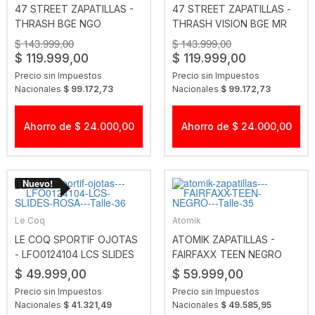
47 STREET ZAPATILLAS -
47 STREET ZAPATILLAS -
THRASH BGE NGO
THRASH VISION BGE MR
$ 143.999,00
$ 143.999,00
$ 119.999,00
$ 119.999,00
Precio sin Impuestos
Precio sin Impuestos
Nacionales
$ 99.172,73
Nacionales
$ 99.172,73
Ahorro de $ 24.000,00
Ahorro de $ 24.000,00
Le Coq
Atomik
LE COQ SPORTIF OJOTAS
ATOMIK ZAPATILLAS -
- LFO0124104 LCS SLIDES
FAIRFAXX TEEN NEGRO
ROSA
$ 49.999,00
$ 59.999,00
Precio sin Impuestos
Precio sin Impuestos
Nacionales
$ 41.321,49
Nacionales
$ 49.585,95