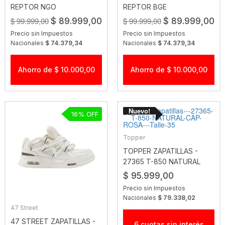
REPTOR NGO
REPTOR BGE
$ 99.999,00
$ 99.999,00
$ 89.999,00
$ 89.999,00
Precio sin Impuestos
Precio sin Impuestos
Nacionales
$ 74.379,34
Nacionales
$ 74.379,34
Ahorro de $ 10.000,00
Ahorro de $ 10.000,00
16
Topper
TOPPER ZAPATILLAS -
27365 T-850 NATURAL
CAP-ROSA
$ 95.999,00
Precio sin Impuestos
Nacionales
$ 79.338,02
47 Street
47 STREET ZAPATILLAS -
6 cuotas sin interés