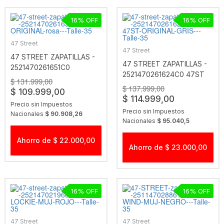
16
16
47 Street
47 Street
47 STREET ZAPATILLAS -
47 STREET ZAPATILLAS -
2521470261651C0
2521470261624C0 47ST
ORIGINAL ROSA
$ 131.999,00
ORIGINAL GRIS
$ 137.999,00
$ 109.999,00
$ 114.999,00
Precio sin Impuestos
Precio sin Impuestos
Nacionales
$ 90.908,26
Nacionales
$ 95.040,5
Ahorro de $ 22.000,00
Ahorro de $ 23.000,00
16
16
47 Street
47 Street