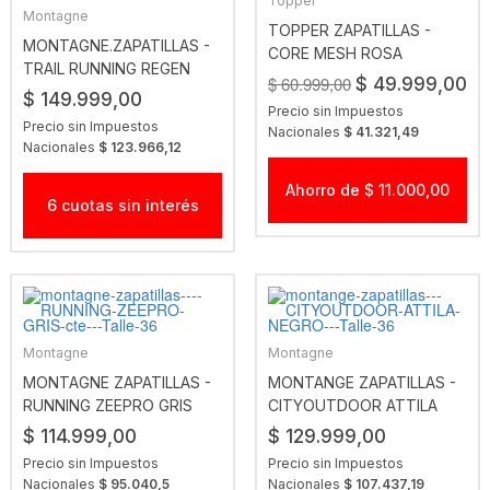
Topper
Montagne
TOPPER ZAPATILLAS -
MONTAGNE.ZAPATILLAS -
CORE MESH ROSA
TRAIL RUNNING REGEN
$ 60.999,00
$ 49.999,00
GRIS-AQUA
$ 149.999,00
Precio sin Impuestos
Precio sin Impuestos
Nacionales
$ 41.321,49
Nacionales
$ 123.966,12
Ahorro de $ 11.000,00
6 cuotas sin interés
Montagne
Montagne
MONTAGNE ZAPATILLAS -
MONTANGE ZAPATILLAS -
RUNNING ZEEPRO GRIS
CITYOUTDOOR ATTILA
CTE
NEGRO
$ 114.999,00
$ 129.999,00
Precio sin Impuestos
Precio sin Impuestos
Nacionales
$ 95.040,5
Nacionales
$ 107.437,19