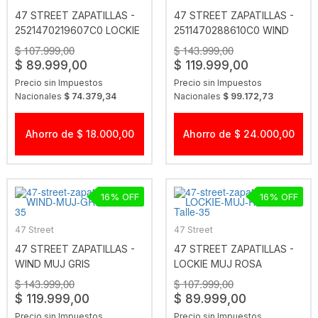
47 STREET ZAPATILLAS -
47 STREET ZAPATILLAS -
2521470219607C0 LOCKIE
2511470288610C0 WIND
MUJ ROJO
MUJ NEGRO
$ 107.999,00
$ 143.999,00
$ 89.999,00
$ 119.999,00
Precio sin Impuestos
Precio sin Impuestos
Nacionales
$ 74.379,34
Nacionales
$ 99.172,73
Ahorro de $ 18.000,00
Ahorro de $ 24.000,00
16
16
47 Street
47 Street
47 STREET ZAPATILLAS -
47 STREET ZAPATILLAS -
WIND MUJ GRIS
LOCKIE MUJ ROSA
$ 143.999,00
$ 107.999,00
$ 119.999,00
$ 89.999,00
Precio sin Impuestos
Precio sin Impuestos