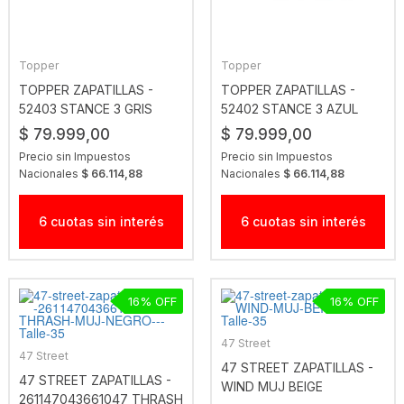
Topper
Topper
TOPPER ZAPATILLAS -
TOPPER ZAPATILLAS -
52403 STANCE 3 GRIS
52402 STANCE 3 AZUL
BAR-BEIGE
POND-CELESTE
$ 79.999,00
$ 79.999,00
Precio sin Impuestos
Precio sin Impuestos
Nacionales
$ 66.114,88
Nacionales
$ 66.114,88
6 cuotas sin interés
6 cuotas sin interés
16
16
47 Street
47 Street
47 STREET ZAPATILLAS -
47 STREET ZAPATILLAS -
WIND MUJ BEIGE
261147043661047 THRASH