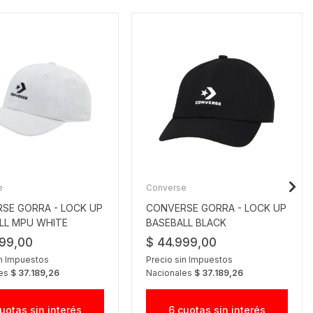
e
Converse
SE GORRA - LOCK UP
CONVERSE GORRA - LOCK UP
LL MPU WHITE
BASEBALL BLACK
999,00
$ 44.999,00
in Impuestos
Precio sin Impuestos
les
$ 37.189,26
Nacionales
$ 37.189,26
uotas sin interés
6 cuotas sin interés