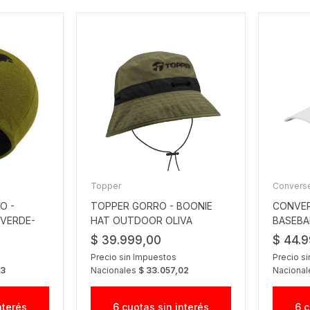
Topper
Convers
O -
TOPPER GORRO - BOONIE
CONVER
 VERDE-
HAT OUTDOOR OLIVA
BASEBA
AVOCADO
$ 39.999,00
$ 44.
Precio sin Impuestos
Precio s
43
Nacionales
$ 33.057,02
Naciona
nterés
6 cuotas sin interés
6 c