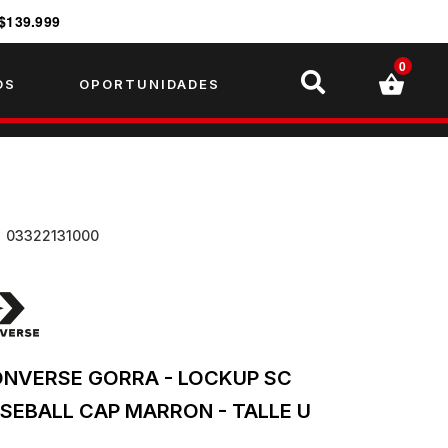
$139.999
0
OS
OPORTUNIDADES
U
03322131000
NVERSE GORRA - LOCKUP SC
SEBALL CAP MARRON - TALLE U