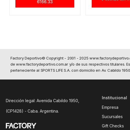
6166.33
Factory Deportivo© Copyright - 2001 - 2025 www.factorydeportivo
de www.factorydeportivo.com.ar y/o de sus respectivos titulares. Est
perteneciente al SPORTS LIFE S.A. con domicilio en Av. Cabildo 19
Institucional
Dirección legal: Avenida Cabildo 1950,
Empresa
(CP1428) - Caba. Argentina.
Sucursales
Gift Checks