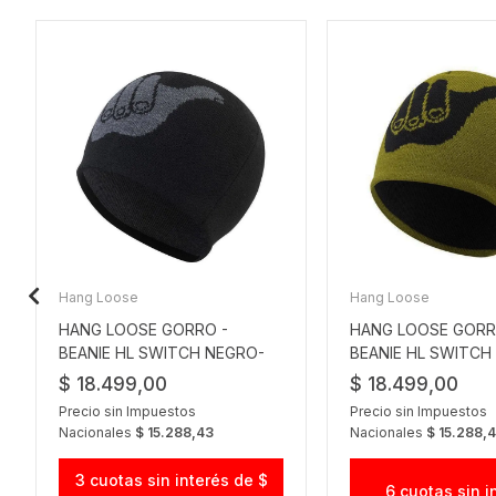
Hang Loose
Hang Loose
HANG LOOSE GORRO -
HANG LOOSE GORR
BEANIE HL SWITCH NEGRO-
BEANIE HL SWITCH
GRIS CLARO
NEGRO
$ 18.499,00
$ 18.499,00
Precio sin Impuestos
Precio sin Impuestos
Nacionales
$ 15.288,43
Nacionales
$ 15.288,
3 cuotas sin interés de $
6 cuotas sin i