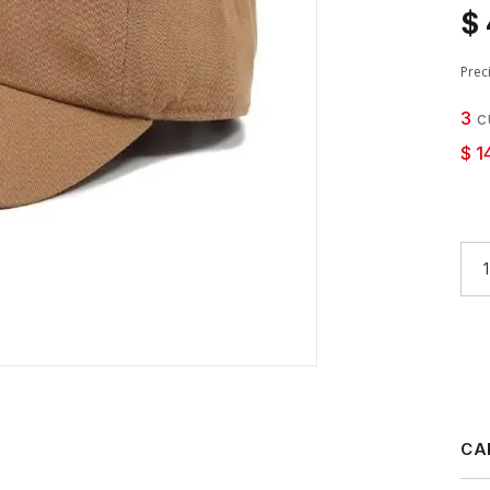
$
Prec
3
cu
$ 1