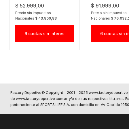
$ 52.999,00
$ 91.999,00
Precio sin Impuestos
Precio sin Impuestos
Nacionales
$ 43.800,83
Nacionales
$ 76.032,
6 cuotas sin interés
6 cuotas sin i
Factory Deportivo© Copyright - 2001 - 2025 www.factorydeportivo
de www.factorydeportivo.com.ar y/o de sus respectivos titulares. Est
perteneciente al SPORTS LIFE S.A. con domicilio en Av. Cabildo 19