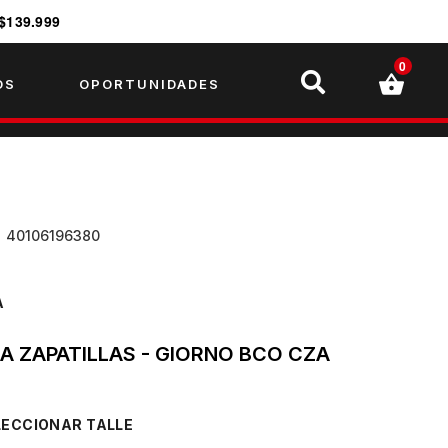
$139.999
0
OS
OPORTUNIDADES
U
40106196380
A
LA ZAPATILLAS - GIORNO BCO CZA
TALLE