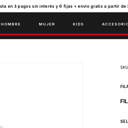
3
sta en
pagos sin interés y 6 fijas + envío gratis a partir de
HOMBRE
MUJER
KIDS
ACCESORI
SK
FIL
FI