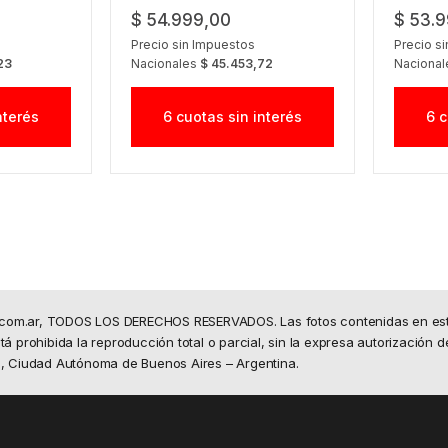
$ 54.999,00
$ 53.
Precio sin Impuestos
Precio s
23
Nacionales
$ 45.453,72
Naciona
nterés
6 cuotas sin interés
6 c
.com.ar, TODOS LOS DERECHOS RESERVADOS. Las fotos contenidas en este 
á prohibida la reproducción total o parcial, sin la expresa autorización d
50, Ciudad Autónoma de Buenos Aires – Argentina.