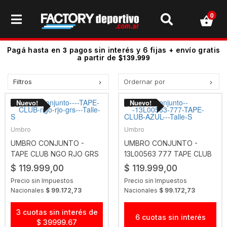
0
3
Pagá hasta en
pagos sin interés y 6 fijas + envío gratis
$139.999
a partir de
Filtros
Ordernar por
Precio más bajo
Precio más alto.
Los más vendidos
Umbro
Umbro
Mejor Valoradas
UMBRO CONJUNTO -
UMBRO CONJUNTO -
TAPE CLUB NGO RJO GRS
13L00563 777 TAPE CLUB
A - Z
AZUL
$ 119.999,00
$ 119.999,00
Z - A
Precio sin Impuestos
Precio sin Impuestos
Fecha de lanzamiento
Nacionales
$ 99.172,73
Nacionales
$ 99.172,73
Mejor Descuento
3 cuotas sin interés de
6 cuotas sin interés
$ 39999.67