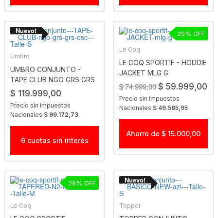
20
Le Coq
Umbro
LE COQ SPORTIF - HODDIE
UMBRO CONJUNTO -
JACKET MLG G
TAPE CLUB NGO GRS GRS
$ 74.999,00
$ 59.999,00
OSC
$ 119.999,00
Precio sin Impuestos
Precio sin Impuestos
Nacionales
$ 49.585,95
Nacionales
$ 99.172,73
Ahorro de $ 15.000,00
6 cuotas sin interés
28
Le Coq
Topper