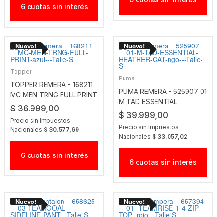
6 cuotas sin interés
Topper
Puma
TOPPER REMERA - 168211
PUMA REMERA - 525907 01
MC MEN TRNG FULL PRINT
M TAD ESSENTIAL
AZUL
$ 36.999,00
HEATHER CAT NGO
$ 39.999,00
Precio sin Impuestos
Precio sin Impuestos
Nacionales
$ 30.577,69
Nacionales
$ 33.057,02
6 cuotas sin interés
6 cuotas sin interés