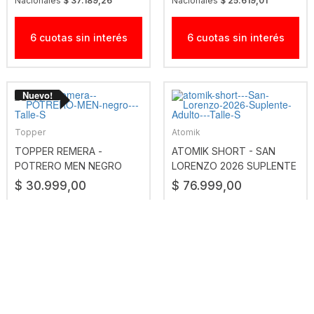
Nacionales
$ 37.189,26
Nacionales
$ 25.619,01
6 cuotas sin interés
6 cuotas sin interés
Topper
Atomik
TOPPER REMERA -
ATOMIK SHORT - SAN
POTRERO MEN NEGRO
LORENZO 2026 SUPLENTE
ADULTO
$ 30.999,00
$ 76.999,00
Precio sin Impuestos
Precio sin Impuestos
Nacionales
$ 25.619,01
Nacionales
$ 63.635,54
6 cuotas sin interés
6 cuotas sin interés