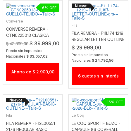
6
Converse
Fila
CONVERSE REMERA -
FILA REMERA - F11L174 1219
CTN0225013 CLASICA
REGULAR LETTER OUTLINE
CUELLO TEJIDO
$ 42.899,00
$ 39.999,00
GRS
$ 29.999,00
Precio sin Impuestos
Precio sin Impuestos
Nacionales
$ 33.057,02
Nacionales
$ 24.792,56
Ahorro de $ 2.900,00
6 cuotas sin interés
15
Fila
Le Coq
FILA REMERA - F12L00551
LE COQ SPORTIF BUZO -
2176 REGULAR BASIC
CAPSULE 86 COVERALL