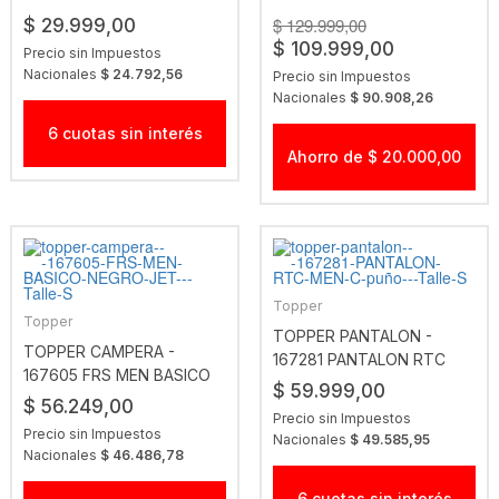
OUTLINE
2026 BLK
$ 129.999,00
$ 29.999,00
$ 109.999,00
Precio sin Impuestos
Nacionales
$ 24.792,56
Precio sin Impuestos
Nacionales
$ 90.908,26
6 cuotas sin interés
Ahorro de $ 20.000,00
Topper
Topper
TOPPER PANTALON -
TOPPER CAMPERA -
167281 PANTALON RTC
167605 FRS MEN BASICO
MEN C PUÑO
$ 59.999,00
NEGRO JET
$ 56.249,00
Precio sin Impuestos
Precio sin Impuestos
Nacionales
$ 49.585,95
Nacionales
$ 46.486,78
6 cuotas sin interés