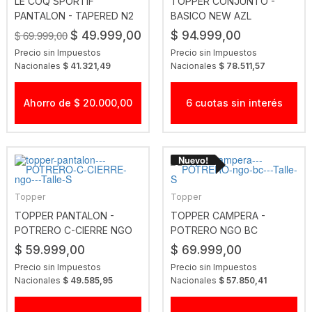
LE COQ SPORTIF
TOPPER CONJUNTO -
PANTALON - TAPERED N2
BASICO NEW AZL
DRES AZL
$ 69.999,00
$ 49.999,00
$ 94.999,00
Precio sin Impuestos
Precio sin Impuestos
Nacionales
$ 41.321,49
Nacionales
$ 78.511,57
Ahorro de $ 20.000,00
6 cuotas sin interés
Topper
Topper
TOPPER PANTALON -
TOPPER CAMPERA -
POTRERO C-CIERRE NGO
POTRERO NGO BC
$ 59.999,00
$ 69.999,00
Precio sin Impuestos
Precio sin Impuestos
Nacionales
$ 49.585,95
Nacionales
$ 57.850,41