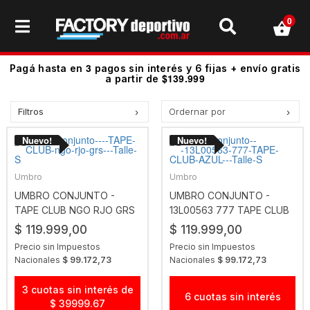
0
3
Pagá hasta en
pagos sin interés y 6 fijas + envío gratis
$139.999
a partir de
Filtros
Ordernar por
Precio más bajo
Precio más alto.
Los más vendidos
Umbro
Umbro
Mejor Valoradas
UMBRO CONJUNTO -
UMBRO CONJUNTO -
TAPE CLUB NGO RJO GRS
13L00563 777 TAPE CLUB
A - Z
AZUL
$ 119.999,00
$ 119.999,00
Z - A
Precio sin Impuestos
Precio sin Impuestos
Fecha de lanzamiento
Nacionales
$ 99.172,73
Nacionales
$ 99.172,73
Mejor Descuento
3 cuotas sin interés de
6 cuotas sin interés
$ 39999.67