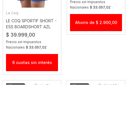
Precio sin Impuestos
Nacionales
$ 33.057,02
Le Coq
LE COQ SPORTIF SHORT -
Ahorro de $ 2.900,00
ESS BOARDSHORT AZL
FRANCIA
$ 39.999,00
Precio sin Impuestos
Nacionales
$ 33.057,02
6 cuotas sin interés
Fila
Fila
FILA REMERA - F12L00551
FILA REMERA - F11L174 1219
2176 REGULAR BASIC
REGULAR LETTER OUTLINE
OUTLINE
$ 29.999,00
GRS
$ 29.999,00