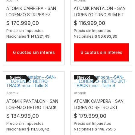
Atomik
Atomik
ATOMIK CAMPERA - SAN
ATOMIK PANTALON - SAN
LORENZO STRIPES FZ
LORENZO TRNG SLIM FIT
SWEAT BGE
PANT AZ
$ 170.999,00
$ 116.999,00
Precio sin Impuestos
Precio sin Impuestos
Nacionales
$ 141.321,49
Nacionales
$ 96.693,39
6 cuotas sin interés
6 cuotas sin interés
Atomik
Atomik
ATOMIK PANTALON - SAN
ATOMIK CAMPERA - SAN
LORENZO RETRO TRACK
LORENZO RETRO JKT
MNO
TRACK MNO
$ 134.999,00
$ 179.999,00
Precio sin Impuestos
Precio sin Impuestos
Nacionales
$ 111.569,42
Nacionales
$ 148.759,5