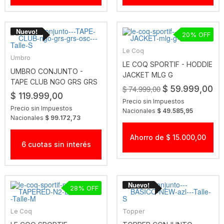
20
Le Coq
Umbro
LE COQ SPORTIF - HODDIE
UMBRO CONJUNTO -
JACKET MLG G
TAPE CLUB NGO GRS GRS
$ 74.999,00
$ 59.999,00
OSC
$ 119.999,00
Precio sin Impuestos
Precio sin Impuestos
Nacionales
$ 49.585,95
Nacionales
$ 99.172,73
Ahorro de $ 15.000,00
6 cuotas sin interés
28
Le Coq
Topper