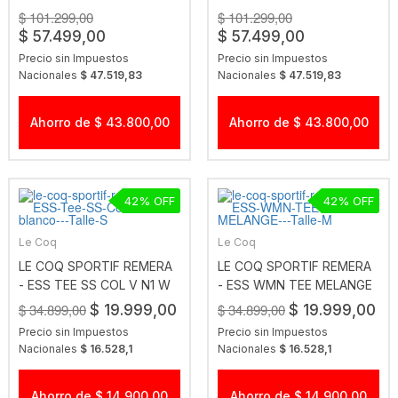
$ 101.299,00
$ 101.299,00
$ 57.499,00
$ 57.499,00
Precio sin Impuestos
Precio sin Impuestos
Nacionales
$ 47.519,83
Nacionales
$ 47.519,83
Ahorro de $ 43.800,00
Ahorro de $ 43.800,00
42
42
Le Coq
Le Coq
LE COQ SPORTIF REMERA
LE COQ SPORTIF REMERA
- ESS TEE SS COL V N1 W
- ESS WMN TEE MELANGE
BLANCO
$ 34.899,00
$ 34.899,00
$ 19.999,00
$ 19.999,00
Precio sin Impuestos
Precio sin Impuestos
Nacionales
$ 16.528,1
Nacionales
$ 16.528,1
Ahorro de $ 14.900,00
Ahorro de $ 14.900,00