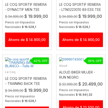
LE COQ SPORTIF REMERA
LE COQ SPORTIF REMERA
- DYNACTIF MEN TEE
- LTN0223010 89 ESS TEE
VIOLETA
VIOLETA
$ 34.899,00
$ 34.899,00
$ 19.999,00
$ 19.999,00
Precio sin Impuestos
Precio sin Impuestos
Nacionales
$ 16.528,1
Nacionales
$ 16.528,1
Ahorro de $ 14.900,00
Ahorro de $ 14.900,00
42
39
Aloud
Le Coq
ALOUD BIKER MUJER -
RUN NEGRO
LE COQ SPORTIF REMERA
- TRAINING BACK TEE
$ 33.999,00
$ 20.499,00
BLANCO
$ 34.899,00
$ 19.999,00
Precio sin Impuestos
Nacionales
$ 16.941,32
Precio sin Impuestos
Nacionales
$ 16.528,1
Ahorro de $ 13.500,00