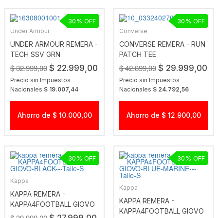
30
30
Under Armour
Converse
UNDER ARMOUR REMERA -
CONVERSE REMERA - RUN
TECH SSV GRN
PATCH TEE
$ 32.999,00
$ 42.899,00
$ 22.999,00
$ 29.999,00
Precio sin Impuestos
Precio sin Impuestos
Nacionales
$ 19.007,44
Nacionales
$ 24.792,56
Ahorro de $ 10.000,00
Ahorro de $ 12.900,00
30
30
Kappa
Kappa
KAPPA REMERA -
KAPPA REMERA -
KAPPA4FOOTBALL GIOVO
KAPPA4FOOTBALL GIOVO
BLACK
$ 39.999,00