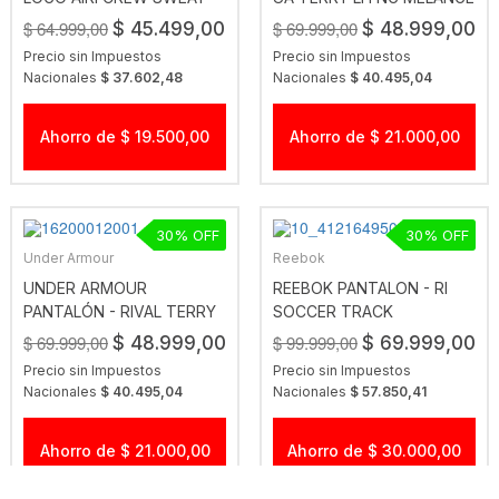
GREY
$ 64.999,00
$ 69.999,00
$ 45.499,00
$ 48.999,00
Precio sin Impuestos
Precio sin Impuestos
Nacionales
$ 37.602,48
Nacionales
$ 40.495,04
Ahorro de $ 19.500,00
Ahorro de $ 21.000,00
30
30
Under Armour
Reebok
UNDER ARMOUR
REEBOK PANTALON - RI
PANTALÓN - RIVAL TERRY
SOCCER TRACK
GRS
PANTALON NEGRO
$ 69.999,00
$ 99.999,00
$ 48.999,00
$ 69.999,00
Precio sin Impuestos
Precio sin Impuestos
Nacionales
$ 40.495,04
Nacionales
$ 57.850,41
Ahorro de $ 21.000,00
Ahorro de $ 30.000,00