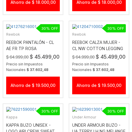
Ahorro de $ 18.000,00
Ahorro de $ 18.000,00
30
30
Reebok
Reebok
REEBOK PANTALÓN - CL
REEBOK CALZA MUJER -
AE FR TP ROSA
CL NW COTTON LEGGING
BLACK
$ 64.999,00
$ 64.999,00
$ 45.499,00
$ 45.499,00
Precio sin Impuestos
Precio sin Impuestos
Nacionales
$ 37.602,48
Nacionales
$ 37.602,48
Ahorro de $ 19.500,00
Ahorro de $ 19.500,00
30
30
Kappa
Under Armour
KAPPA BUZO UNISEX -
UNDER ARMOUR BUZO -
LOGO AIRI CREW SWEAT
UA TERRY LH NG MELANGE