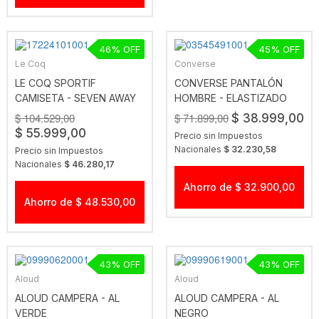
46
45
Le Coq
Converse
LE COQ SPORTIF
CONVERSE PANTALÓN
CAMISETA - SEVEN AWAY
HOMBRE - ELASTIZADO
FAN
CON BOLSILLOS GRIS
$ 104.529,00
$ 71.899,00
$ 38.999,00
$ 55.999,00
Precio sin Impuestos
Nacionales
$ 32.230,58
Precio sin Impuestos
Nacionales
$ 46.280,17
Ahorro de $ 32.900,00
Ahorro de $ 48.530,00
43
43
Aloud
Aloud
ALOUD CAMPERA - AL
ALOUD CAMPERA - AL
VERDE
NEGRO