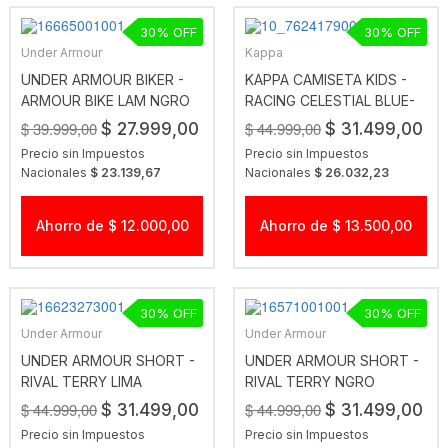
30
30
Under Armour
Kappa
UNDER ARMOUR BIKER -
KAPPA CAMISETA KIDS -
ARMOUR BIKE LAM NGRO
RACING CELESTIAL BLUE-
WHITE
$ 39.999,00
$ 44.999,00
$ 27.999,00
$ 31.499,00
Precio sin Impuestos
Precio sin Impuestos
Nacionales
$ 23.139,67
Nacionales
$ 26.032,23
Ahorro de $ 12.000,00
Ahorro de $ 13.500,00
30
30
Under Armour
Under Armour
UNDER ARMOUR SHORT -
UNDER ARMOUR SHORT -
RIVAL TERRY LIMA
RIVAL TERRY NGRO
$ 44.999,00
$ 44.999,00
$ 31.499,00
$ 31.499,00
Precio sin Impuestos
Precio sin Impuestos