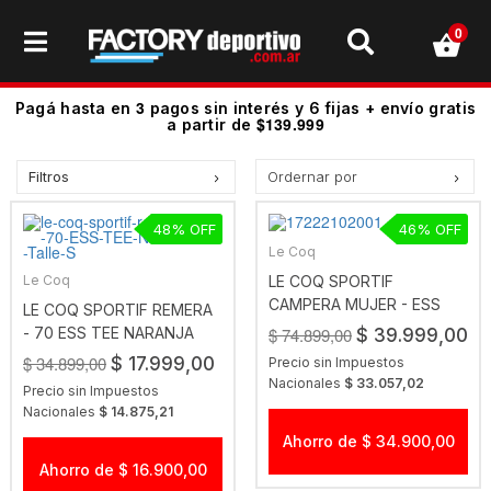
0
3
Pagá hasta en
pagos sin interés y 6 fijas + envío gratis
$139.999
a partir de
Filtros
Ordernar por
Precio más bajo
48
46
Precio más alto.
Le Coq
Los más vendidos
Le Coq
LE COQ SPORTIF
CAMPERA MUJER - ESS
Mejor Valoradas
LE COQ SPORTIF REMERA
HOODIE MELANGE
- 70 ESS TEE NARANJA
$ 74.899,00
$ 39.999,00
A - Z
$ 34.899,00
$ 17.999,00
Precio sin Impuestos
Z - A
Nacionales
$ 33.057,02
Precio sin Impuestos
Fecha de lanzamiento
Nacionales
$ 14.875,21
Mejor Descuento
Ahorro de $ 34.900,00
Ahorro de $ 16.900,00