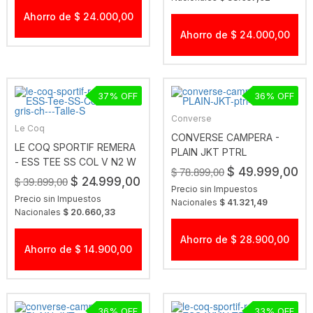
Ahorro de $ 24.000,00
Ahorro de $ 24.000,00
37
36
Converse
Le Coq
CONVERSE CAMPERA -
LE COQ SPORTIF REMERA
PLAIN JKT PTRL
- ESS TEE SS COL V N2 W
$ 78.899,00
$ 49.999,00
GRIS CH
$ 39.899,00
$ 24.999,00
Precio sin Impuestos
Precio sin Impuestos
Nacionales
$ 41.321,49
Nacionales
$ 20.660,33
Ahorro de $ 28.900,00
Ahorro de $ 14.900,00
36
33