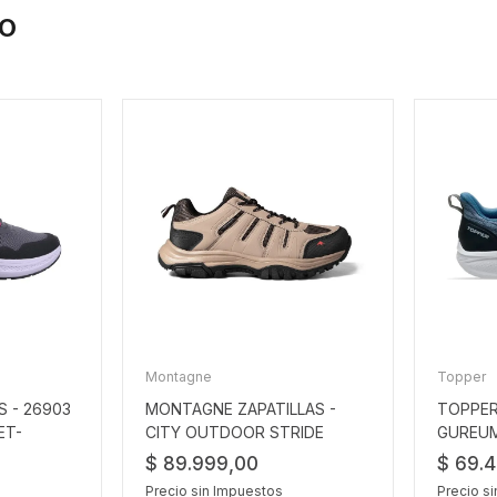
IO
Montagne
Topper
S - 26903
MONTAGNE ZAPATILLAS -
TOPPER
ET-
CITY OUTDOOR STRIDE
GUREU
TAUPE
$ 89.999,00
$ 69.
Precio sin Impuestos
Precio s