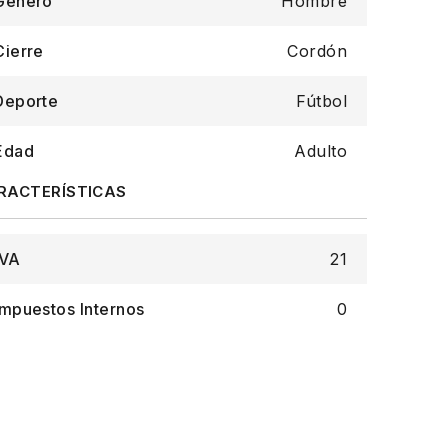
Género
Hombre
Cierre
Cordón
Deporte
Fútbol
Edad
Adulto
IVA
21
Impuestos Internos
0