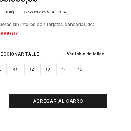
io sin Impuestos Nacionales
$ 74.379,34
otas sin interés con tarjetas bancarias de:
9999.67
Ver tabla de talles
TALLE
0
41
42
43
44
45
AGREGAR AL CARRO