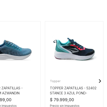
Topper
 ZAPATILLAS -
TOPPER ZAPATILLAS - 52402
M AZWANDIN
STANCE 3 AZUL POND-
CELESTE
499,00
$ 79.999,00
in Impuestos
Precio sin Impuestos