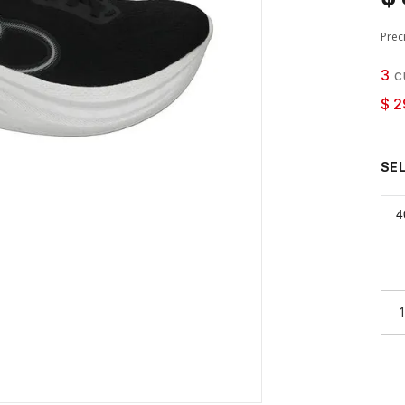
Prec
3
cu
$ 2
4