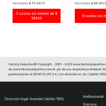
Nacionales
$ 70.247,11
Nacionales
$ 66.941,
3 cuotas sin interés de $
6 cuotas sin i
28333
Factory Deportivo© Copyright - 2001 - 2025 www.factorydeportivo
de www.factorydeportivo.com.ar y/o de sus respectivos titulares. Est
perteneciente al SPORTS LIFE S.A. con domicilio en Av. Cabildo 19
Institucional
Dirección legal: Avenida Cabildo 1950,
Empresa