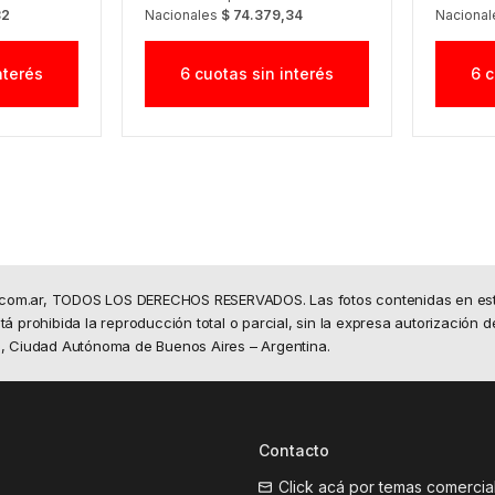
32
Nacionales
$ 74.379,34
Naciona
nterés
6 cuotas sin interés
6 c
.com.ar, TODOS LOS DERECHOS RESERVADOS. Las fotos contenidas en este 
á prohibida la reproducción total o parcial, sin la expresa autorización d
50, Ciudad Autónoma de Buenos Aires – Argentina.
Contacto
Click acá por temas comercia