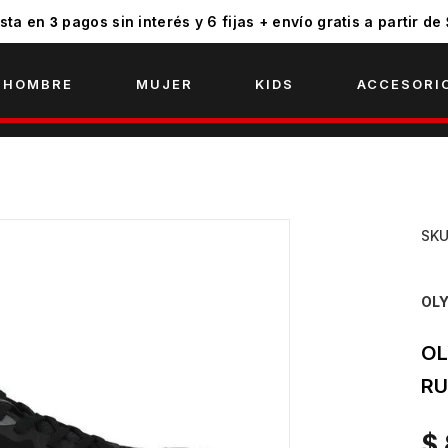
3
sta en
pagos sin interés y 6 fijas + envío gratis a partir de
HOMBRE
MUJER
KIDS
ACCESORI
SK
OL
OL
RU
$