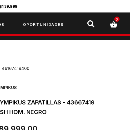
$139.999
0
OS
OPORTUNIDADES
U
46167419400
YMPIKUS
YMPIKUS ZAPATILLAS - 43667419
SH HOM. NEGRO
 89.999,00