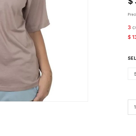
$
Prec
3
cu
$ 1