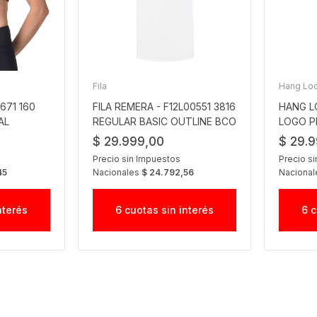
Fila
Hang Lo
671 160
FILA REMERA - F12L00551 3816
HANG L
AL
REGULAR BASIC OUTLINE BCO
LOGO P
$ 29.999,00
$ 29.
Precio sin Impuestos
Precio s
45
Nacionales
$ 24.792,56
Naciona
nterés
6 cuotas sin interés
6 c