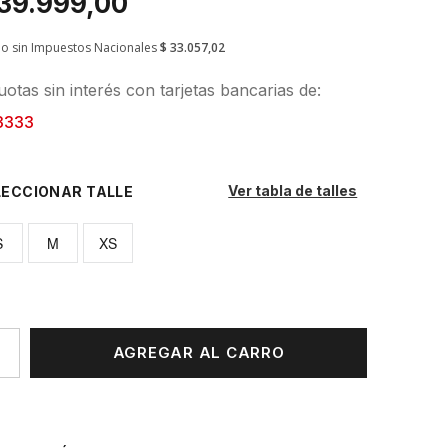
 39.999,00
io sin Impuestos Nacionales
$ 33.057,02
otas sin interés con tarjetas bancarias de:
3333
Ver tabla de talles
TALLE
S
M
XS
AGREGAR AL CARRO