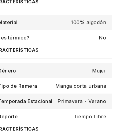
Material
100% algodón
¿es térmico?
No
Género
Mujer
Tipo de Remera
Manga corta urbana
Temporada Estacional
Primavera - Verano
Deporte
Tiempo Libre