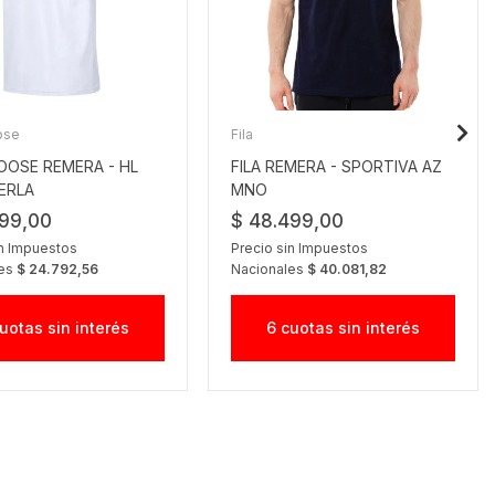
ose
Fila
OOSE REMERA - HL
FILA REMERA - SPORTIVA AZ
ERLA
MNO
999,00
$ 48.499,00
in Impuestos
Precio sin Impuestos
les
$ 24.792,56
Nacionales
$ 40.081,82
uotas sin interés
6 cuotas sin interés