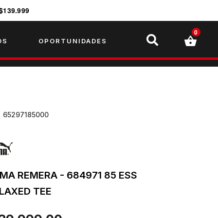
$139.999
0
OS
OPORTUNIDADES
U
65297185000
MA REMERA - 684971 85 ESS
LAXED TEE