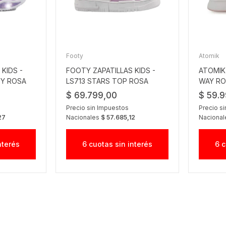
Footy
Atomik
KIDS -
FOOTY ZAPATILLAS KIDS -
ATOMIK 
TY ROSA
LS713 STARS TOP ROSA
WAY RO
$ 69.799,00
$ 59.
Precio sin Impuestos
Precio s
27
Nacionales
$ 57.685,12
Naciona
nterés
6 cuotas sin interés
6 c