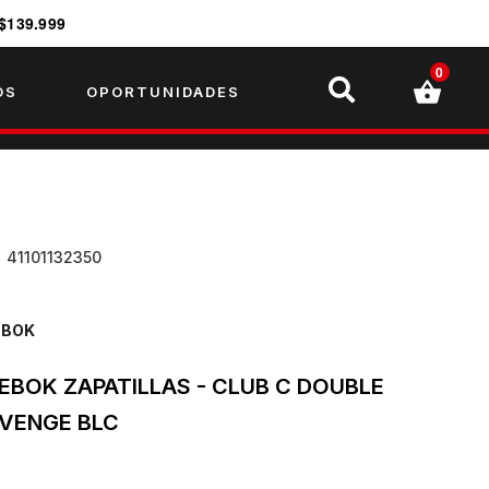
$139.999
0
OS
OPORTUNIDADES
U
41101132350
EBOK
EBOK ZAPATILLAS - CLUB C DOUBLE
VENGE BLC