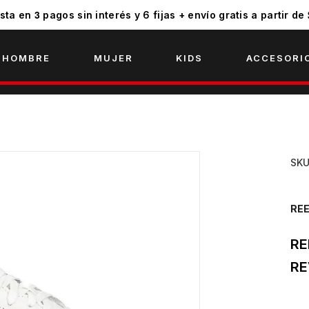
3
sta en
pagos sin interés y 6 fijas + envío gratis a partir de
HOMBRE
MUJER
KIDS
ACCESORI
SK
RE
RE
RE