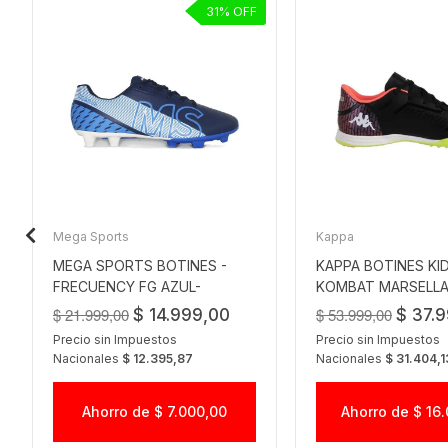
31
Mega Sports
Kappa
MEGA SPORTS BOTINES -
KAPPA BOTINES KID
FRECUENCY FG AZUL-
KOMBAT MARSELLA
CELESTE
$ 21.999,00
$ 53.999,00
$ 14.999,00
$ 37.
Precio sin Impuestos
Precio sin Impuestos
Nacionales
$ 12.395,87
Nacionales
$ 31.404,1
Ahorro de $ 7.000,00
Ahorro de $ 16