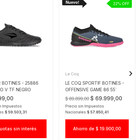
22
Le Coq
 BOTINES - 25886
LE COQ SPORTIF BOTINES -
RO V TF NEGRO
OFFENSIVE GAME 86 55´
NAVY
$ 89.899,00
99,00
$ 69.999,00
in Impuestos
Precio sin Impuestos
les
$ 59.503,31
Nacionales
$ 57.850,41
uotas sin interés
Ahorro de $ 19.900,00