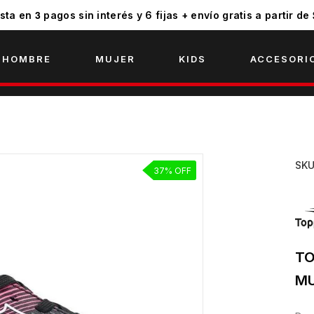
3
sta en
pagos sin interés y 6 fijas + envío gratis a partir de
HOMBRE
MUJER
KIDS
ACCESORI
SK
37% OFF
TO
MU