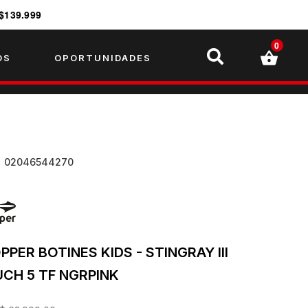
$139.999
0
OS
OPORTUNIDADES
U
02046544270
PPER BOTINES KIDS - STINGRAY III
CH 5 TF NGRPINK