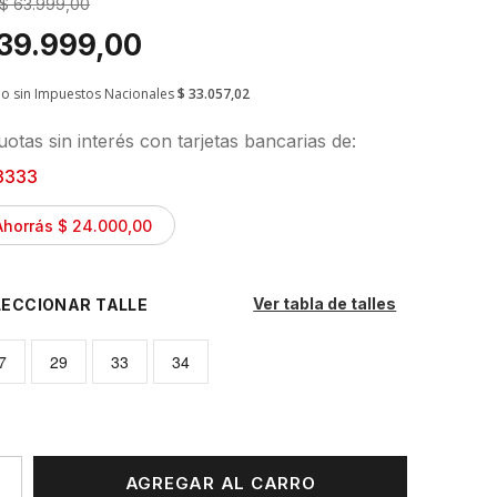
$ 63.999,00
 39.999,00
io sin Impuestos Nacionales
$ 33.057,02
otas sin interés con tarjetas bancarias de:
3333
Ahorrás $ 24.000,00
Ver tabla de talles
TALLE
7
29
33
34
AGREGAR AL CARRO