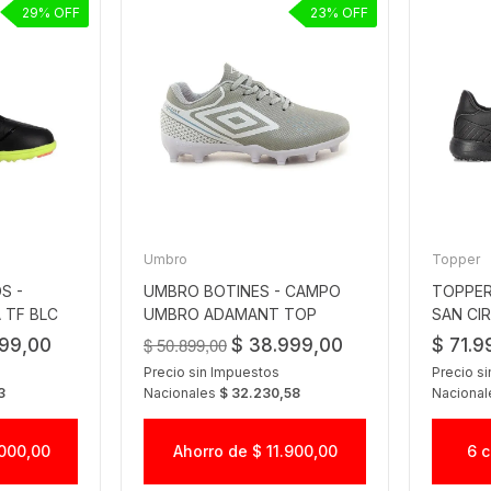
29
23
Umbro
Topper
S -
UMBRO BOTINES - CAMPO
TOPPER
 TF BLC
UMBRO ADAMANT TOP
SAN CI
SPEED JR
$ 50.899,00
999,00
$ 38.999,00
$ 71.9
Precio sin Impuestos
Precio s
3
Nacionales
$ 32.230,58
Naciona
.000,00
Ahorro de $ 11.900,00
6 c