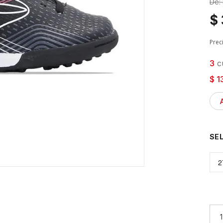
De:
$
Prec
3
cu
$ 1
2