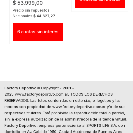
NEGRO
$ 53.999,00
Precio sin Impuestos
Nacionales
$ 44.627,27
6 cuotas sin interés
Factory Deportivo© Copyright - 2001 -
2025 www.factorydeportivo.com.ar, TODOS LOS DERECHOS
RESERVADOS. Las fotos contenidas en este site, el logotipo y las
marcas son propiedad de www.factorydeportivo.com.ar y/o de sus
respectivos titulares. Está prohibida la reproducción total o parcial,
sin la expresa autorización de la administradora de la tienda virtual.
Factory Deportivo, empresa perteneciente al SPORTS LIFE S.A. con
domicilio en Av. Cabildo 1950, Ciudad Autónoma de Buenos Aires –