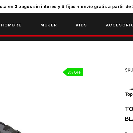
3
sta en
pagos sin interés y 6 fijas + envío gratis a partir de
HOMBRE
MUJER
KIDS
ACCESORI
SK
8% OFF
TO
B