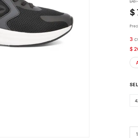
De:
$
Prec
3
cu
$ 2
4