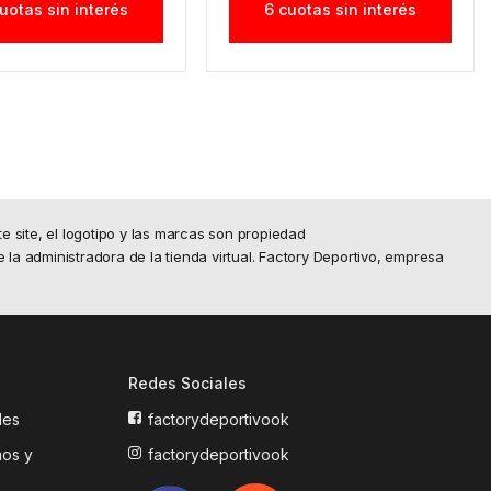
uotas sin interés
6 cuotas sin interés
site, el logotipo y las marcas son propiedad
e la administradora de la tienda virtual. Factory Deportivo, empresa
Redes Sociales
les
factorydeportivook
mos y
factorydeportivook