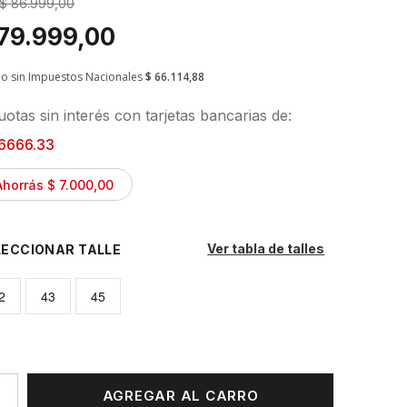
$ 86.999,00
 79.999,00
io sin Impuestos Nacionales
$ 66.114,88
otas sin interés con tarjetas bancarias de:
6666.33
Ahorrás $ 7.000,00
Ver tabla de talles
TALLE
2
43
45
AGREGAR AL CARRO