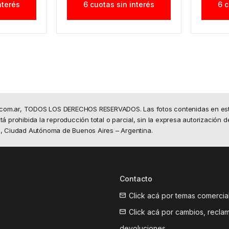
nterés
6 cuotas sin interés
6 c
.com.ar, TODOS LOS DERECHOS RESERVADOS. Las fotos contenidas en este 
á prohibida la reproducción total o parcial, sin la expresa autorización d
50, Ciudad Autónoma de Buenos Aires – Argentina.
Contacto
Click acá por temas comercia
Click acá por cambios, recla
devoluciones