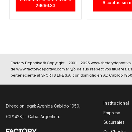
6 cuotas sin i
26666.33
Factory Deportivo© Copyright - 2001 - 2025 www.factorydeportivo
de www.factorydeportivo.com.ar y/o de sus respectivos titulares. Est
perteneciente al SPORTS LIFE S.A. con domicilio en Av. Cabildo 19
Institucional
Dirección legal: Avenida Cabildo 1950,
Empresa
(CP1428) - Caba. Argentina.
Sucursales
Gift Checks