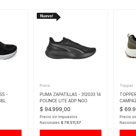
Puma
Topper
SS -
PUMA ZAPATILLAS - 312033 14
TOPPER
GBL
POUNCE LITE ADP NGO
CAMPAZ
OLIVA
$ 94.999,00
$ 69.
Precio sin Impuestos
Precio s
Nacionales
$ 78.511,57
Naciona