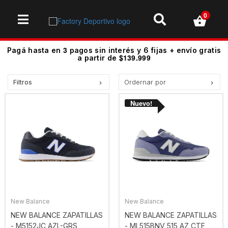
0
3
Pagá hasta en
pagos sin interés y 6 fijas + envío gratis
$139.999
a partir de
Filtros
Ordernar por
Precio más bajo
Precio más alto.
Los más vendidos
Mejor Valoradas
A - Z
Z - A
Fecha de lanzamiento
New Balance
New Balance
Mejor Descuento
NEW BALANCE ZAPATILLAS
NEW BALANCE ZAPATILLAS
- M5152JC AZL-GRS
- ML515BNV 515 AZ CTE